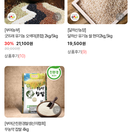
[부여농부]
[달하산농장]
굿뜨래 유기농 오색미(혼합) 2kg/5kg
달하산 유기농 쌀 현미2kg,5kg
30%
21,100원
19,500원
30,000원
상품후기
(9)
상품후기
(10)
[부여군친환경쌀생산자협회]
무농약 찹쌀 4kg