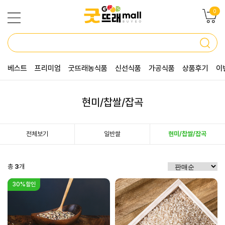
0
베스트
프리미엄
굿뜨래농식품
신선식품
가공식품
상품후기
이
현미/찹쌀/잡곡
전체보기
일반쌀
현미/찹쌀/잡곡
총
3
개
30%할인