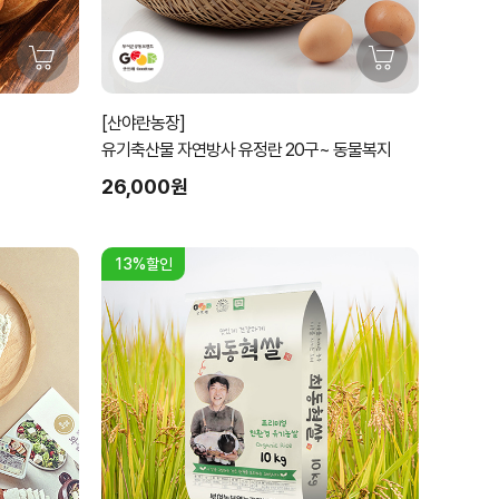
[산야란농장]
유기축산물 자연방사 유정란 20구~ 동물복지
26,000원
13%할인