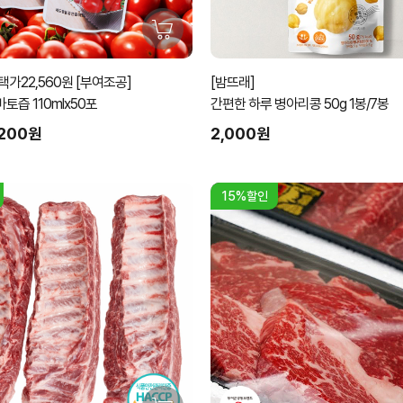
가22,560원 [부여조공]
[밤뜨래]
즙 110mlx50포
간편한 하루 병아리콩 50g 1봉/7봉
,200원
2,000원
15%할인