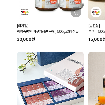
[외가집]
[송진당]
박영숙명인 버섯쌈장(매운맛) 500gx2병 선물세
트
30,000원
15,000