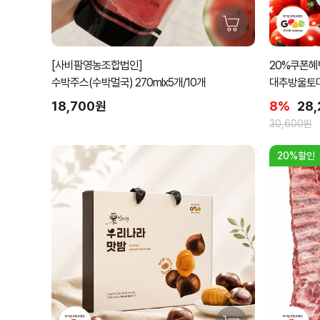
[사비팜영농조합법인]
20%쿠폰혜택
수박주스(수박멀국) 270mlx5개/10개
대추방울토마토
18,700원
8%
28
30,600원
20%할인