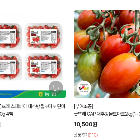
[(주)영파머스농업회사법인]
P 대추방울토마토2kg(1~3번과 램덤
GAP 완숙토마토2kg(1~3번과)~
원
8,500원
0)
상품후기
(21)