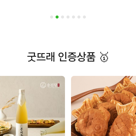
굿뜨래 인증상품 🥇