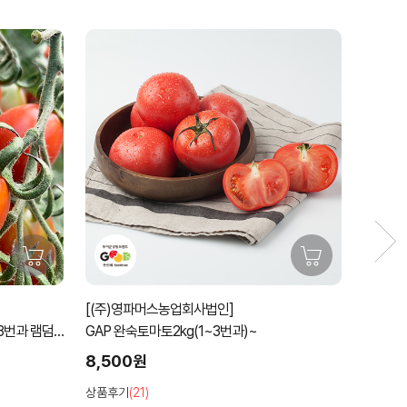
59%
[(주)영파머스농업회사법인]
[노루골
굿뜨래 GAP 대추방울토마토2kg(1~3번과)
유기농 깐
6,900원
59%
27,00
상품후기
(27)