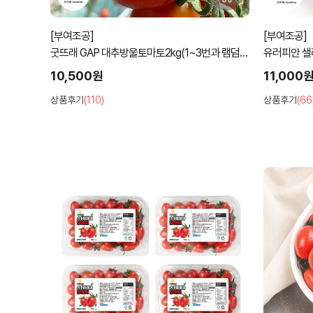
[부여조공]
[부여조공]
굿뜨래 GAP 대추방울토마토2kg(1~3번과 램덤
유러피안 샐
과)
10,500원
11,000
상품후기
(110)
상품후기
(66