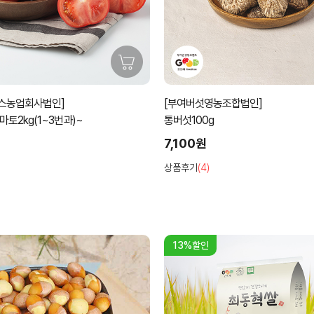
머스농업회사법인]
[부여버섯영농조합법인]
마토2kg(1~3번과)~
통버섯100g
7,100원
상품후기
(4)
13%할인