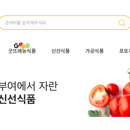
굿뜨래농식품
신선식품
가공식품
포토