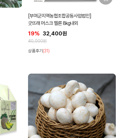
[부여군지역농협조합공동사업법인]
굿뜨래 머스크 멜론 8kg내외
19%
32,400원
40,000원
상품후기
(31)