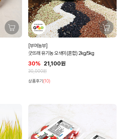
[부여농부]
굿뜨래 유기농 오색미(혼합) 2kg/5kg
30%
21,100원
30,000원
상품후기
(10)