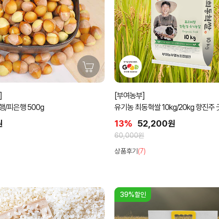
]
[부여농부]
/피은행 500g
유기농 최동혁쌀 10kg/20kg 향진
원
13%
52,200원
60,000원
상품후기
(7)
39%할인