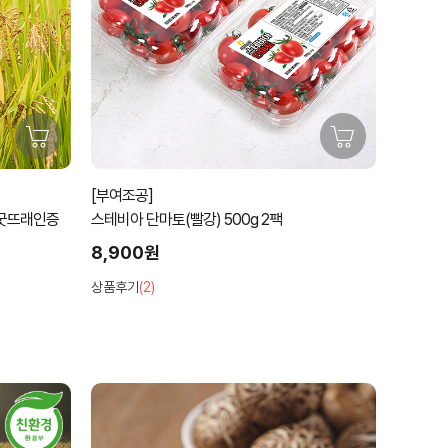
[부여조공]
주 굿뜨래인증
스테비아 단마토(빨강) 500g 2팩
8,900원
상품후기
(2)