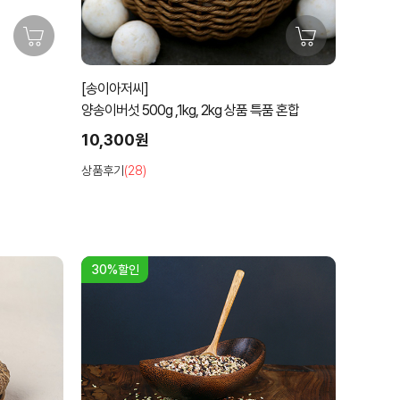
[송이아저씨]
양송이버섯 500g ,1kg, 2kg 상품 특품 혼합
10,300원
상품후기
(28)
30%할인