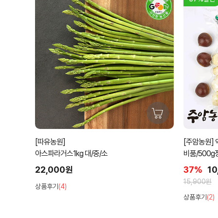
[따유농원]
[주암농원] 
아스파라거스1kg 대/중/소
비품/500g
22,000원
37%
10
15,900원
상품후기
(4)
상품후기
(2)