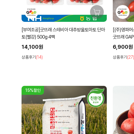
[부여조공]굿뜨래 스테비아 대추방울토마토 단마
[(주)영파
토(빨강) 500g 4팩
굿뜨래 GAP
14,100원
6,900원
상품후기
(14)
상품후기
(27
15%할인