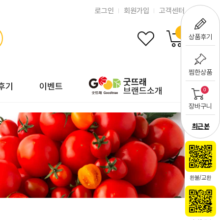
로그인
회원가입
고객센터
0
상품후기
찜한상품
굿뜨래
후기
이벤트
브랜드소개
0
장바구니
최근 본
환불/교환