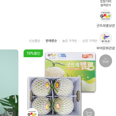
입점/대외
협력문의
굿뜨래홍보관
신상품순
판매량순
높은 가격순
낮은 가격순
부여문화관광
19%할인
TOP