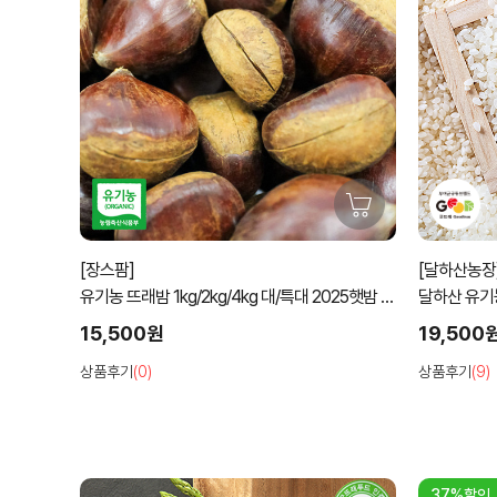
[장스팜]
[달하산농장
유기농 뜨래밤 1kg/2kg/4kg 대/특대 2025햇밤 칼
달하산 유기농
집밤
15,500원
19,500
상품후기
(0)
상품후기
(9)
37%할인