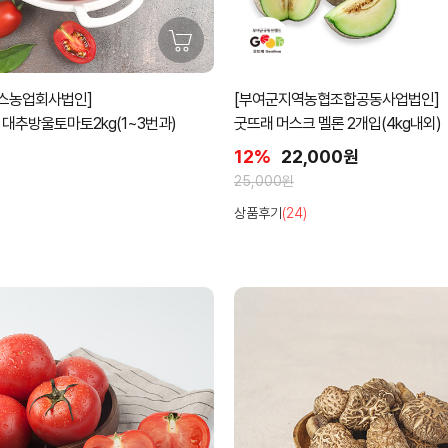
머스농업회사법인]
[부여군지역농협조합공동사업법인]
 대추방울토마토2kg(1~3번과)
굿뜨래 머스크 멜론 2개입(4kg내외)
12%
22,000원
25,000원
)
상품후기
(24)