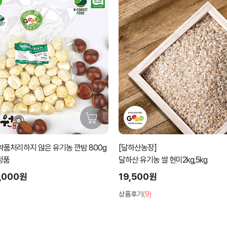
약품처리하지 않은 유기농 깐밤 800g
[달하산농장]
정품
달하산 유기농 쌀 현미2kg,5kg
,000원
19,500원
상품후기
(9)