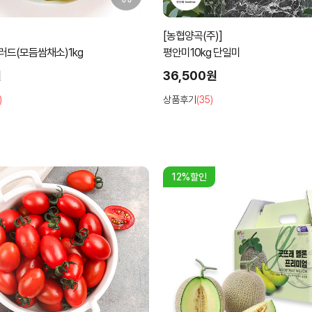
[농협양곡(주)]
러드(모듬쌈채소)1kg
평안미10kg 단일미
원
36,500원
)
상품후기
(35)
12%할인