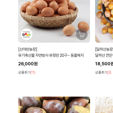
[산야란농장]
[달하산농장
유기축산물 자연방사 유정란 20구~ 동물복지
달하산 깐은행
26,000원
18,500
상품후기
(11)
상품후기
(3)