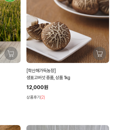
[학산해가득농장]
생표고버섯 중품, 상품 1kg
12,000원
상품후기
(2)