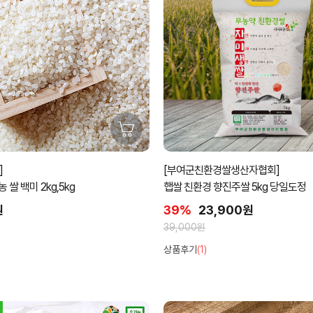
]
[부여군친환경쌀생산자협회]
 쌀 백미 2kg,5kg
햅쌀 친환경 향진주쌀 5kg 당일도정
원
39%
23,900원
39,000원
상품후기
(1)