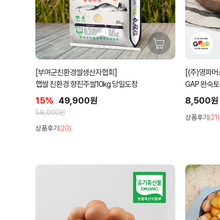
[부여군친환경쌀생산자협회]
[(주)영파
햅쌀 친환경 향진주쌀10kg 당일도정
GAP 완숙토
15%
49,900원
8,500원
59,000원
상품후기
(21)
상품후기
(20)