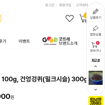
로그인
회원가입
고객센터
0
상품후기
찜한상품
굿뜨래
후기
이벤트
브랜드소개
0
장바구니
최근 본
100g, 건엉겅퀴(밀크시슬) 300g
900
원