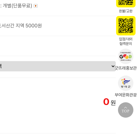
: 개별(단품무료)
환불/교환
도서산간 지역 5000원
입점/대외
협력문의
굿뜨래홍보관
부여문화관광
0
원
TOP