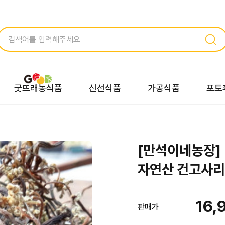
굿뜨래농식품
신선식품
가공식품
포토
[만석이네농장]
자연산 건고사리 
16,
판매가