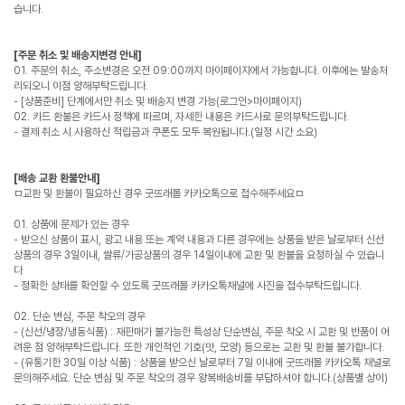
습니다.
[주문 취소 및 배송지변경 안내]
01. 주문의 취소, 주소변경은 오전 09:00까지 마이페이지에서 가능합니다. 이후에는 발송처
리되오니 이점 양해부탁드립니다.
- [상품준비] 단계에서만 취소 및 배송지 변경 가능(로그인>마이페이지)
02. 카드 환불은 카드사 정책에 따르며, 자세한 내용은 카드사로 문의부탁드립니다.
- 결제 취소 시 사용하신 적립금과 쿠폰도 모두 복원됩니다.(일정 시간 소요)
[배송 교환 환불안내]
ㅁ교환 및 환불이 필요하신 경우 굿뜨래몰 카카오톡으로 접수해주세요ㅁ
01. 상품에 문제가 있는 경우
- 받으신 상품이 표시, 광고 내용 또는 계약 내용과 다른 경우에는 상품을 받은 날로부터 신선
상품의 경우 3일이내, 쌀류/가공상품의 경우 14일이내에 교환 및 환불을 요청하실 수 있습니
다
- 정확한 상태를 확인할 수 있도록 굿뜨래몰 카카오톡채널에 사진을 접수부탁드립니다.
02. 단순 변심, 주문 착오의 경우
- (신선/냉장/냉동식품) : 재판매가 불가능한 특성상 단순변심, 주문 착오 시 교환 및 반품이 어
려운 점 양해부탁드립니다. 또한 개인적인 기호(맛, 모양) 등으로는 교환 및 환불 불가합니다.
- (유통기한 30일 이상 식품) : 상품을 받으신 날로부터 7일 이내에 굿뜨래몰 카카오톡 채널로
문의해주세요. 단순 변심 및 주문 착오의 경우 왕복배송비를 부담하셔야 합니다.(상품별 상이)