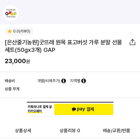
0.0(리뷰0)
[은산줄기농원]굿뜨래 원목 표고버섯 가루 분말 선물
세트(50gx3개) GAP
23,000
원
배송비
개별(비례추가)
지역별
상품 무게
상품상세
상품리뷰 0
배송/교환/반품