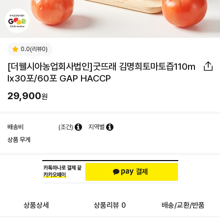
0.0(리뷰0)
[더웰시아농업회사법인]굿뜨래 김명희토마토즙110m
lx30포/60포 GAP HACCP
29,900
원
배송비
(조건)
지역별
상품 무게
상품상세
상품리뷰 0
배송/교환/반품