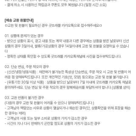
- 결제 취소 시 사용하신 적립금과 쿠폰도 모두 복원됩니다.(일정 시간 소요)
[배송 교환 환불안내]
ㅁ교환 및 환불이 필요하신 경우 굿뜨래몰 카카오톡으로 접수해주세요ㅁ
01. 상품에 문제가 있는 경우
- 받으신 상품이 표시, 광고 내용 또는 계약 내용과 다른 경우에는 상품을 받은 날로부터 신선
상품의 경우 3일이내, 쌀류/가공상품의 경우 14일이내에 교환 및 환불을 요청하실 수 있습니
다
- 정확한 상태를 확인할 수 있도록 굿뜨래몰 카카오톡채널에 사진을 접수부탁드립니다.
02. 단순 변심, 주문 착오의 경우
- (신선/냉장/냉동식품) : 재판매가 불가능한 특성상 단순변심, 주문 착오 시 교환 및 반품이 어
려운 점 양해부탁드립니다. 또한 개인적인 기호(맛, 모양) 등으로는 교환 및 환불 불가합니다.
- (유통기한 30일 이상 식품) : 상품을 받으신 날로부터 7일 이내에 굿뜨래몰 카카오톡 채널로
문의해주세요. 단순 변심 및 주문 착오의 경우 왕복배송비를 부담하셔야 합니다.(상품별 상이)
03. 교환 반품이 불가한 경우
(다음의 경우 교환 및 환불이 어려울 수 있으니 양해부탁드립니다.)
- 고객님의 책임있는 사유로 상품이 멸실되거나 훼손된 경우(단, 상품확인을 위해 포장을 훼손
한 경우는 제외)
- 고객님의 사용 또는 일부 소비로 상품의 가치가 감소한 경우
- 시간이 지나 다시 판매하기 곤란할 정도로 상품의 가치가 감소한 경우