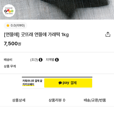
0.0(리뷰0)
[연뜰애] 굿뜨래 연뜰애 가래떡 1kg
7,500
원
배송비
(조건)
지역별
상품 무게
상품상세
상품리뷰 0
배송/교환/반품