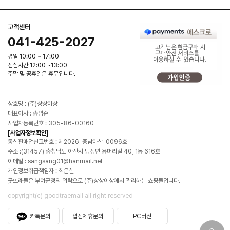
고객센터
041-425-2027
평일 10:00 ~ 17:00
점심시간 12:00 ~13:00
주말 및 공휴일은 휴무입니다.
상호명 : (주)상상이상
대표이사 : 송임순
사업자등록번호 : 305-86-00160
[사업자정보확인]
통신판매업신고번호 : 제2026-충남아산-0096호
주소 :(31457) 충청남도 아산시 탕정면 용머리길 40, 1동 616호
이메일 : sangsang01@hanmail.net
개인정보취급책임자 : 최은실
굿뜨래몰은 부여군청의 위탁으로 (주)상상이상에서 관리하는 쇼핑몰입니다.
copyright(c) goodtraemall all right reserved
카톡문의
입점제휴문의
PC버전