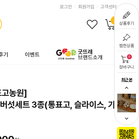
로그인
회원가입
고객센터
0
상품후기
찜한상품
굿뜨래
후기
이벤트
브랜드소개
0
장바구니
최근 본
표고농원]
버섯세트 3종(통표고, 슬라이스, 가