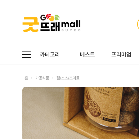
카테고리
베스트
프리미엄
홈
가공식품
잼/소스/조미료