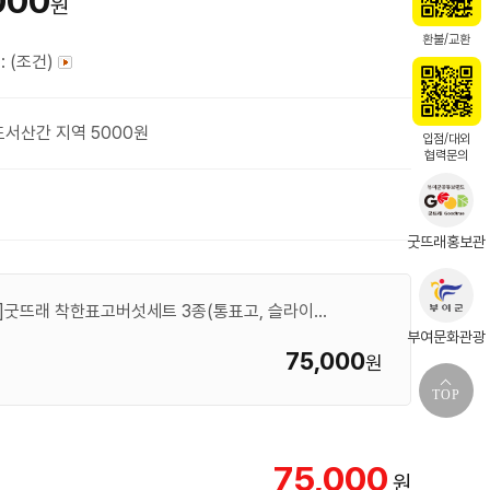
000
원
환불/교환
: (조건)
도서산간 지역 5000원
입점/대외
협력문의
굿뜨래홍보관
[부여은산착한표고농원]굿뜨래 착한표고버섯세트 3종(통표고, 슬라이스, 가루)
부여문화관광
75,000
원
TOP
75,000
원