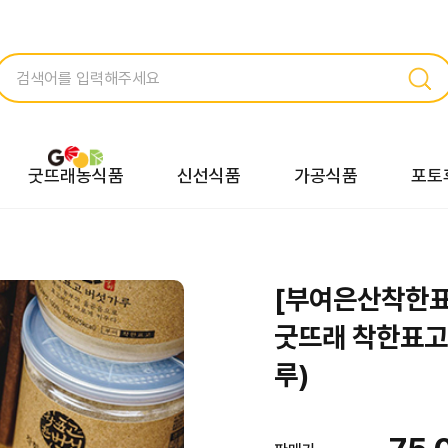
굿뜨래농식품
신선식품
가공식품
포토
[부여은산착한
굿뜨래 착한표고
루)