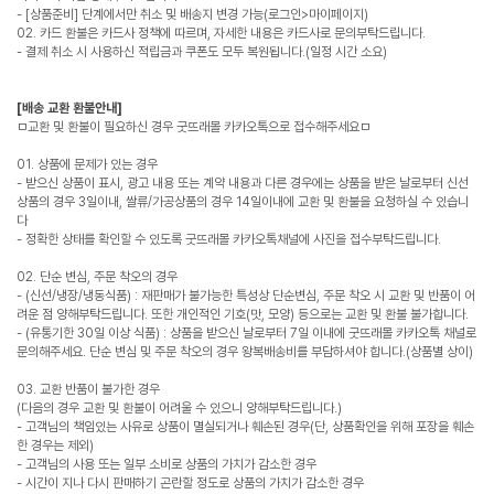
- [상품준비] 단계에서만 취소 및 배송지 변경 가능(로그인>마이페이지)
02. 카드 환불은 카드사 정책에 따르며, 자세한 내용은 카드사로 문의부탁드립니다.
- 결제 취소 시 사용하신 적립금과 쿠폰도 모두 복원됩니다.(일정 시간 소요)
[배송 교환 환불안내]
ㅁ교환 및 환불이 필요하신 경우 굿뜨래몰 카카오톡으로 접수해주세요ㅁ
01. 상품에 문제가 있는 경우
- 받으신 상품이 표시, 광고 내용 또는 계약 내용과 다른 경우에는 상품을 받은 날로부터 신선
상품의 경우 3일이내, 쌀류/가공상품의 경우 14일이내에 교환 및 환불을 요청하실 수 있습니
다
- 정확한 상태를 확인할 수 있도록 굿뜨래몰 카카오톡채널에 사진을 접수부탁드립니다.
02. 단순 변심, 주문 착오의 경우
- (신선/냉장/냉동식품) : 재판매가 불가능한 특성상 단순변심, 주문 착오 시 교환 및 반품이 어
려운 점 양해부탁드립니다. 또한 개인적인 기호(맛, 모양) 등으로는 교환 및 환불 불가합니다.
- (유통기한 30일 이상 식품) : 상품을 받으신 날로부터 7일 이내에 굿뜨래몰 카카오톡 채널로
문의해주세요. 단순 변심 및 주문 착오의 경우 왕복배송비를 부담하셔야 합니다.(상품별 상이)
03. 교환 반품이 불가한 경우
(다음의 경우 교환 및 환불이 어려울 수 있으니 양해부탁드립니다.)
- 고객님의 책임있는 사유로 상품이 멸실되거나 훼손된 경우(단, 상품확인을 위해 포장을 훼손
한 경우는 제외)
- 고객님의 사용 또는 일부 소비로 상품의 가치가 감소한 경우
- 시간이 지나 다시 판매하기 곤란할 정도로 상품의 가치가 감소한 경우