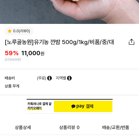
0.0(리뷰0)
[노루골농원]유기농 깐밤 500g/1kg/비품/중/대
59
%
11,000
원
27,000원
배송비
(무료)
지역별
상품 무게
상품상세
상품리뷰 0
배송/교환/반품