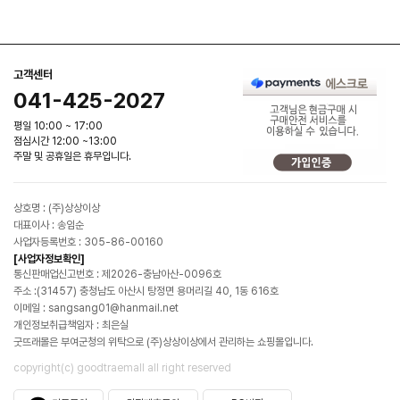
고객센터
041-425-2027
평일 10:00 ~ 17:00
점심시간 12:00 ~13:00
주말 및 공휴일은 휴무입니다.
상호명 : (주)상상이상
대표이사 : 송임순
사업자등록번호 : 305-86-00160
[사업자정보확인]
통신판매업신고번호 : 제2026-충남아산-0096호
주소 :(31457) 충청남도 아산시 탕정면 용머리길 40, 1동 616호
이메일 : sangsang01@hanmail.net
개인정보취급책임자 : 최은실
굿뜨래몰은 부여군청의 위탁으로 (주)상상이상에서 관리하는 쇼핑몰입니다.
copyright(c) goodtraemall all right reserved