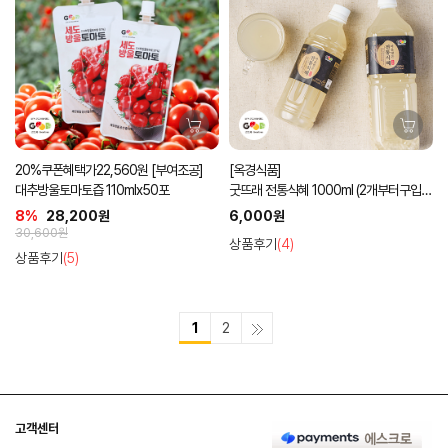
20%쿠폰혜택가22,560원 [부여조공]
[옥경식품]
대추방울토마토즙 110mlx50포
굿뜨래 전통식혜 1000ml (2개부터구입가
능)
8%
28,200원
6,000원
30,600원
상품후기
(4)
상품후기
(5)
1
2
고객센터