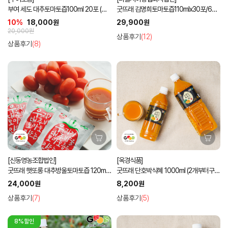
부여 세도 대추토마토즙100ml 20포 (손
굿뜨래 김명희토마토즙110mlx30포/60
잡이형)
포 GAP HACCP
10%
18,000원
29,900원
20,000원
상품후기
(12)
상품후기
(8)
[신동영농조합법인]
[옥경식품]
굿뜨래 햇또롱 대추방울토마토즙 120ml x
굿뜨래 단호박식혜 1000ml (2개부터구입
30포/50포
가능)
24,000원
8,200원
상품후기
(7)
상품후기
(5)
8%할인