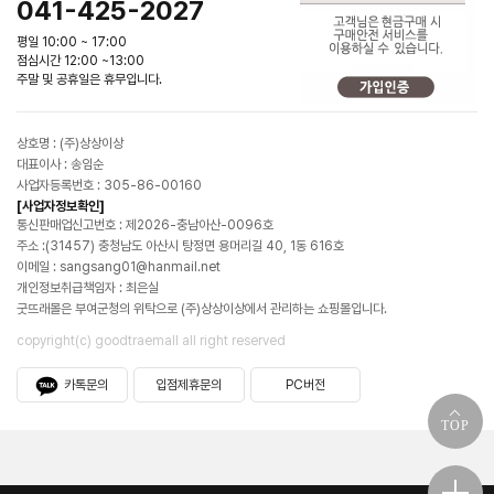
041-425-2027
평일 10:00 ~ 17:00
점심시간 12:00 ~13:00
주말 및 공휴일은 휴무입니다.
상호명 : (주)상상이상
대표이사 : 송임순
사업자등록번호 : 305-86-00160
[사업자정보확인]
통신판매업신고번호 : 제2026-충남아산-0096호
주소 :(31457) 충청남도 아산시 탕정면 용머리길 40, 1동 616호
이메일 : sangsang01@hanmail.net
개인정보취급책임자 : 최은실
굿뜨래몰은 부여군청의 위탁으로 (주)상상이상에서 관리하는 쇼핑몰입니다.
copyright(c) goodtraemall all right reserved
카톡문의
입점제휴문의
PC버전
TOP