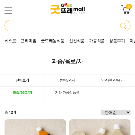
0
베스트
프리미엄
굿뜨래농식품
신선식품
가공식품
상품후기
이
과즙/음료/차
전체보기
빵/떡/과자
약과/한과/유과
과즙/음료/차
기타 가공식품류
총
12
개