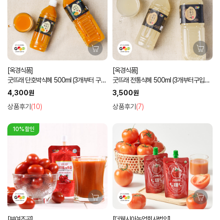
[옥경식품]
[옥경식품]
굿뜨래 단호박식혜 500ml (3개부터 구입
굿뜨래 전통식혜 500ml (3개부터구입가
가능)
능)
4,300원
3,500원
상품후기
(10)
상품후기
(7)
10%할인
[부여조공]
[더웰시아농업회사법인]