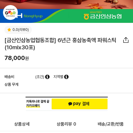
0.0(리뷰0)
[금산인삼농업협동조합] 6년근 홍삼농축액 파워스틱
(10mlx30포)
78,000
원
배송비
(조건)
지역별
상품 무게
상품상세
상품리뷰 0
배송/교환/반품