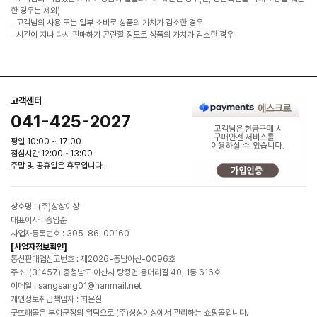
한 경우는 제외)
- 고객님의 사용 또는 일부 소비로 상품의 가치가 감소한 경우
- 시간이 지나 다시 판매하기 곤란할 정도로 상품의 가치가 감소한 경우
고객센터
041-425-2027
평일 10:00 ~ 17:00
점심시간 12:00 ~13:00
주말 및 공휴일은 휴무입니다.
상호명 : (주)상상이상
대표이사 : 송임순
사업자등록번호 : 305-86-00160
[사업자정보확인]
통신판매업신고번호 : 제2026-충남아산-0096호
주소 :(31457) 충청남도 아산시 탕정면 용머리길 40, 1동 616호
이메일 : sangsang01@hanmail.net
개인정보취급책임자 : 최은실
굿뜨래몰은 부여군청의 위탁으로 (주)상상이상에서 관리하는 쇼핑몰입니다.