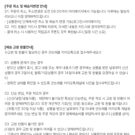
[주문 취소 및 배송지변경 안내]
01. 주문의 취소, 주소변경은 오전 09:00까지 마이페이지에서 가능합니다. 이후에는 발송처
리되오니 이점 양해부탁드립니다.
- [상품준비] 단계에서만 취소 및 배송지 변경 가능(로그인>마이페이지)
02. 카드 환불은 카드사 정책에 따르며, 자세한 내용은 카드사로 문의부탁드립니다.
- 결제 취소 시 사용하신 적립금과 쿠폰도 모두 복원됩니다.(일정 시간 소요)
[배송 교환 환불안내]
ㅁ교환 및 환불이 필요하신 경우 굿뜨래몰 카카오톡으로 접수해주세요ㅁ
01. 상품에 문제가 있는 경우
- 받으신 상품이 표시, 광고 내용 또는 계약 내용과 다른 경우에는 상품을 받은 날로부터 신선
상품의 경우 3일이내, 쌀류/가공상품의 경우 14일이내에 교환 및 환불을 요청하실 수 있습니
다
- 정확한 상태를 확인할 수 있도록 굿뜨래몰 카카오톡채널에 사진을 접수부탁드립니다.
02. 단순 변심, 주문 착오의 경우
- (신선/냉장/냉동식품) : 재판매가 불가능한 특성상 단순변심, 주문 착오 시 교환 및 반품이 어
려운 점 양해부탁드립니다. 또한 개인적인 기호(맛, 모양) 등으로는 교환 및 환불 불가합니다.
- (유통기한 30일 이상 식품) : 상품을 받으신 날로부터 7일 이내에 굿뜨래몰 카카오톡 채널로
문의해주세요. 단순 변심 및 주문 착오의 경우 왕복배송비를 부담하셔야 합니다.(상품별 상이)
03. 교환 반품이 불가한 경우
(다음의 경우 교환 및 환불이 어려울 수 있으니 양해부탁드립니다.)
- 고객님의 책임있는 사유로 상품이 멸실되거나 훼손된 경우(단, 상품확인을 위해 포장을 훼손