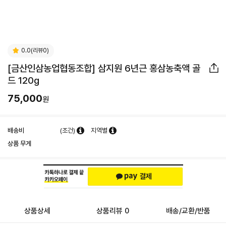
0.0(리뷰0)
[금산인삼농업협동조합] 삼지원 6년근 홍삼농축액 골
드 120g
75,000
원
배송비
(조건)
지역별
상품 무게
상품상세
상품리뷰 0
배송/교환/반품