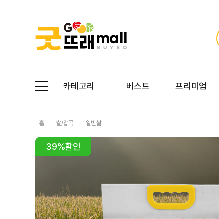
카테고리
베스트
프리미엄
홈
쌀/잡곡
일반쌀
39
%할인