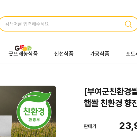
굿뜨래농식품
신선식품
가공식품
포토
[부여군친환경
햅쌀 친환경 향진
23,
판매가