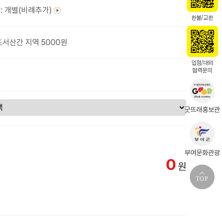
: 개별(비례추가)
환불/교환
도서산간 지역 5000원
입점/대외
협력문의
굿뜨래홍보관
부여문화관광
0
원
TOP