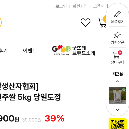
로그인
회원가입
고객센터
0
상품후기
찜한상품
굿뜨래
후기
이벤트
브랜드소개
0
장바구니
최근 본
쌀생산자협회]
주쌀 5kg 당일도정
900
39
%
원
39,000원