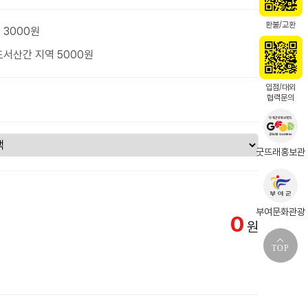
환불/교환
 3000원
도서산간 지역 5000원
입점/대외
협력문의
굿뜨래홍보관
부여문화관광
0
원
TOP