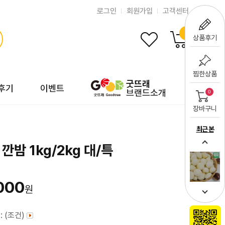
로그인
회원가입
고객센터
0
상품후기
찜한상품
굿뜨래
후기
이벤트
브랜드소개
0
장바구니
최근 본
깐밤 1kg/2kg 대/특
000
원
: (조건)