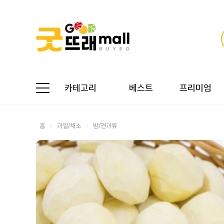
카테고리
베스트
프리미엄
홈
과일/채소
밤/견과류