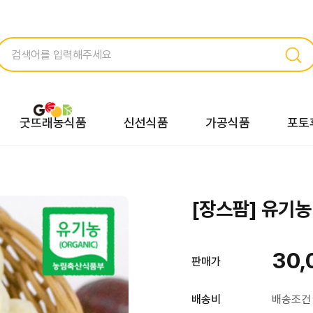
굿뜨래농식품
신선식품
가공식품
포토
[장스팜] 유기농 
30,
판매가
배송비
배송조건 