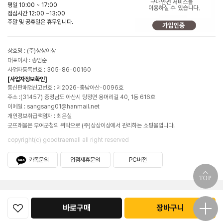
평일 10:00 ~ 17:00
점심시간 12:00 ~13:00
주말 및 공휴일은 휴무입니다.
상호명 : (주)상상이상
대표이사 : 송임순
사업자등록번호 : 305-86-00160
[사업자정보확인]
통신판매업신고번호 : 제2026-충남아산-0096호
주소 :(31457) 충청남도 아산시 탕정면 용머리길 40, 1동 616호
이메일 : sangsang01@hanmail.net
개인정보취급책임자 : 최은실
굿뜨래몰은 부여군청의 위탁으로 (주)상상이상에서 관리하는 쇼핑몰입니다.
copyright(c) goodtraemall all right reserved
카톡문의
입점제휴문의
PC버전
TOP
바로구매
장바구니
굿뜨래몰소개
공지사항
이용약관
이용안내
개인정보처리방침