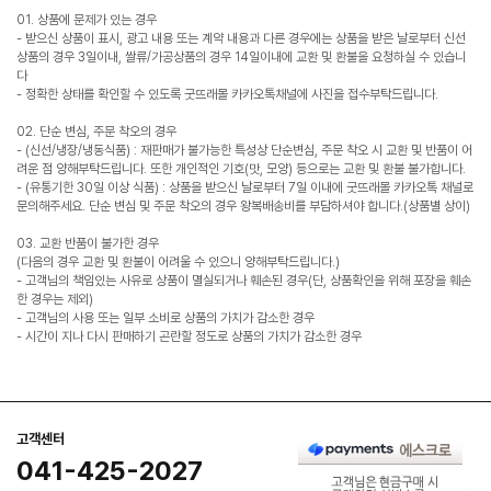
01. 상품에 문제가 있는 경우
- 받으신 상품이 표시, 광고 내용 또는 계약 내용과 다른 경우에는 상품을 받은 날로부터 신선
상품의 경우 3일이내, 쌀류/가공상품의 경우 14일이내에 교환 및 환불을 요청하실 수 있습니
다
- 정확한 상태를 확인할 수 있도록 굿뜨래몰 카카오톡채널에 사진을 접수부탁드립니다.
02. 단순 변심, 주문 착오의 경우
- (신선/냉장/냉동식품) : 재판매가 불가능한 특성상 단순변심, 주문 착오 시 교환 및 반품이 어
려운 점 양해부탁드립니다. 또한 개인적인 기호(맛, 모양) 등으로는 교환 및 환불 불가합니다.
- (유통기한 30일 이상 식품) : 상품을 받으신 날로부터 7일 이내에 굿뜨래몰 카카오톡 채널로
문의해주세요. 단순 변심 및 주문 착오의 경우 왕복배송비를 부담하셔야 합니다.(상품별 상이)
03. 교환 반품이 불가한 경우
(다음의 경우 교환 및 환불이 어려울 수 있으니 양해부탁드립니다.)
- 고객님의 책임있는 사유로 상품이 멸실되거나 훼손된 경우(단, 상품확인을 위해 포장을 훼손
한 경우는 제외)
- 고객님의 사용 또는 일부 소비로 상품의 가치가 감소한 경우
- 시간이 지나 다시 판매하기 곤란할 정도로 상품의 가치가 감소한 경우
고객센터
041-425-2027