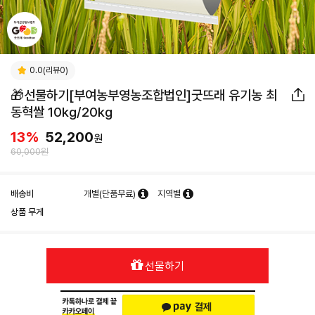
0.0(리뷰0)
🎁선물하기[부여농부영농조합법인]굿뜨래 유기농 최
동혁쌀 10kg/20kg
13
%
52,200
원
60,000원
배송비
개별(단품무료)
지역별
상품 무게
선물하기