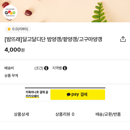
0.0(리뷰0)
[밤뜨래]달고달디단 밤양갱/팥양갱/고구마양갱
4,000
원
배송비
(조건)
지역별
상품 무게
상품상세
상품리뷰 0
배송/교환/반품