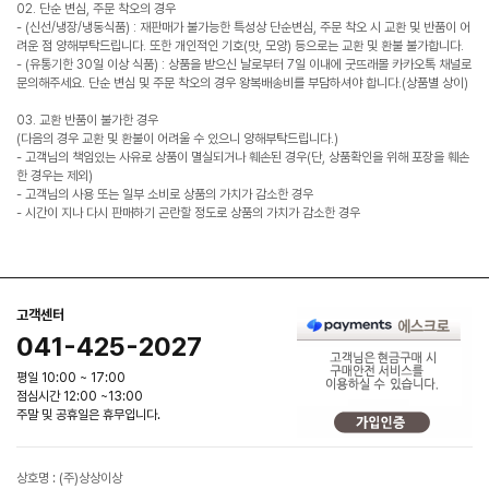
02. 단순 변심, 주문 착오의 경우
- (신선/냉장/냉동식품) : 재판매가 불가능한 특성상 단순변심, 주문 착오 시 교환 및 반품이 어
려운 점 양해부탁드립니다. 또한 개인적인 기호(맛, 모양) 등으로는 교환 및 환불 불가합니다.
- (유통기한 30일 이상 식품) : 상품을 받으신 날로부터 7일 이내에 굿뜨래몰 카카오톡 채널로
문의해주세요. 단순 변심 및 주문 착오의 경우 왕복배송비를 부담하셔야 합니다.(상품별 상이)
03. 교환 반품이 불가한 경우
(다음의 경우 교환 및 환불이 어려울 수 있으니 양해부탁드립니다.)
- 고객님의 책임있는 사유로 상품이 멸실되거나 훼손된 경우(단, 상품확인을 위해 포장을 훼손
한 경우는 제외)
- 고객님의 사용 또는 일부 소비로 상품의 가치가 감소한 경우
- 시간이 지나 다시 판매하기 곤란할 정도로 상품의 가치가 감소한 경우
고객센터
041-425-2027
평일 10:00 ~ 17:00
점심시간 12:00 ~13:00
주말 및 공휴일은 휴무입니다.
상호명 : (주)상상이상