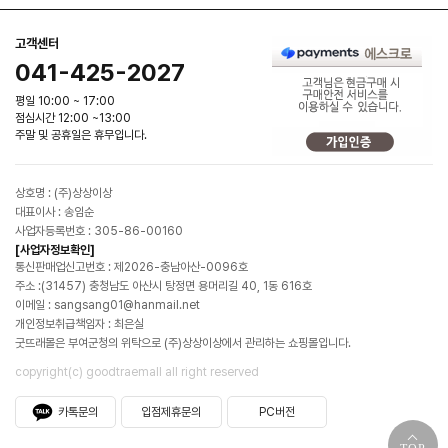
고객센터
041-425-2027
평일 10:00 ~ 17:00
점심시간 12:00 ~13:00
주말 및 공휴일은 휴무입니다.
상호명 : (주)상상이상
대표이사 : 송임순
사업자등록번호 : 305-86-00160
[사업자정보확인]
통신판매업신고번호 : 제2026-충남아산-0096호
주소 :(31457) 충청남도 아산시 탕정면 용머리길 40, 1동 616호
이메일 : sangsang01@hanmail.net
개인정보취급책임자 : 최은실
굿뜨래몰은 부여군청의 위탁으로 (주)상상이상에서 관리하는 쇼핑몰입니다.
copyright(c) goodtraemall all right reserved
카톡문의
입점제휴문의
PC버전