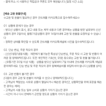
- 결제 취소 시 사용하신 적립금과 쿠폰도 모두 복원됩니다.(일정 시간 소요)
[배송 교환 환불안내]
ㅁ교환 및 환불이 필요하신 경우 굿뜨래몰 카카오톡으로 접수해주세요ㅁ
01. 상품에 문제가 있는 경우
- 받으신 상품이 표시, 광고 내용 또는 계약 내용과 다른 경우에는 상품을 받은 날로부터 신선
상품의 경우 3일이내, 쌀류/가공상품의 경우 14일이내에 교환 및 환불을 요청하실 수 있습니
다
- 정확한 상태를 확인할 수 있도록 굿뜨래몰 카카오톡채널에 사진을 접수부탁드립니다.
02. 단순 변심, 주문 착오의 경우
- (신선/냉장/냉동식품) : 재판매가 불가능한 특성상 단순변심, 주문 착오 시 교환 및 반품이 어
려운 점 양해부탁드립니다. 또한 개인적인 기호(맛, 모양) 등으로는 교환 및 환불 불가합니다.
- (유통기한 30일 이상 식품) : 상품을 받으신 날로부터 7일 이내에 굿뜨래몰 카카오톡 채널로
문의해주세요. 단순 변심 및 주문 착오의 경우 왕복배송비를 부담하셔야 합니다.(상품별 상이)
03. 교환 반품이 불가한 경우
(다음의 경우 교환 및 환불이 어려울 수 있으니 양해부탁드립니다.)
- 고객님의 책임있는 사유로 상품이 멸실되거나 훼손된 경우(단, 상품확인을 위해 포장을 훼손
한 경우는 제외)
- 고객님의 사용 또는 일부 소비로 상품의 가치가 감소한 경우
- 시간이 지나 다시 판매하기 곤란할 정도로 상품의 가치가 감소한 경우