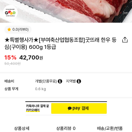
0.0(리뷰0)
★특별행사가★[부여축산업협동조합]굿뜨래 한우 등
심(구이용) 600g 1등급
15
%
42,700
원
50,400원
배송비
개별(단품무료)
지역별
상품 무게
0.6 kg
상품상세
상품리뷰 0
배송/교환/반품