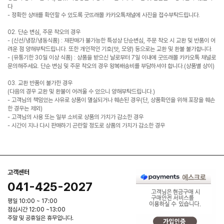
다
- 정확한 상태를 확인할 수 있도록 굿뜨래몰 카카오톡채널에 사진을 접수부탁드립니다.
02. 단순 변심, 주문 착오의 경우
- (신선/냉장/냉동식품) : 재판매가 불가능한 특성상 단순변심, 주문 착오 시 교환 및 반품이 어
려운 점 양해부탁드립니다. 또한 개인적인 기호(맛, 모양) 등으로는 교환 및 환불 불가합니다.
- (유통기한 30일 이상 식품) : 상품을 받으신 날로부터 7일 이내에 굿뜨래몰 카카오톡 채널로
문의해주세요. 단순 변심 및 주문 착오의 경우 왕복배송비를 부담하셔야 합니다.(상품별 상이)
03. 교환 반품이 불가한 경우
(다음의 경우 교환 및 환불이 어려울 수 있으니 양해부탁드립니다.)
- 고객님의 책임있는 사유로 상품이 멸실되거나 훼손된 경우(단, 상품확인을 위해 포장을 훼손
한 경우는 제외)
- 고객님의 사용 또는 일부 소비로 상품의 가치가 감소한 경우
- 시간이 지나 다시 판매하기 곤란할 정도로 상품의 가치가 감소한 경우
고객센터
041-425-2027
평일 10:00 ~ 17:00
점심시간 12:00 ~13:00
주말 및 공휴일은 휴무입니다.