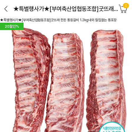
0
★특별행사가★[부여축산업협동조합]굿뜨래 한돈 통등갈비 1.2kg내외 칼집없는 통포장
★특별행사가★[부여축산업협동조합]굿뜨래 한돈 통등갈비 1.2kg내외 칼집없는 통포장
20
할인%