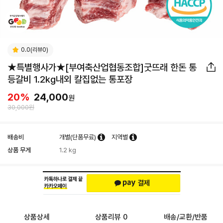
0.0(리뷰0)
★특별행사가★[부여축산업협동조합]굿뜨래 한돈 통
등갈비 1.2kg내외 칼집없는 통포장
20
%
24,000
원
30,000원
배송비
개별(단품무료)
지역별
상품 무게
1.2 kg
상품상세
상품리뷰 0
배송/교환/반품