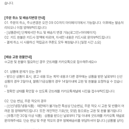
습니다.
[주문 취소 및 배송지변경 안내]
01. 주문의 취소, 주소변경은 오전 09:00까지 마이페이지에서 가능합니다. 이후에는 발송처
리되오니 이점 양해부탁드립니다.
- [상품준비] 단계에서만 취소 및 배송지 변경 가능(로그인>마이페이지)
02. 카드 환불은 카드사 정책에 따르며, 자세한 내용은 카드사로 문의부탁드립니다.
- 결제 취소 시 사용하신 적립금과 쿠폰도 모두 복원됩니다.(일정 시간 소요)
[배송 교환 환불안내]
ㅁ교환 및 환불이 필요하신 경우 굿뜨래몰 카카오톡으로 접수해주세요ㅁ
01. 상품에 문제가 있는 경우
- 받으신 상품이 표시, 광고 내용 또는 계약 내용과 다른 경우에는 상품을 받은 날로부터 신선
상품의 경우 3일이내, 쌀류/가공상품의 경우 14일이내에 교환 및 환불을 요청하실 수 있습니
다
- 정확한 상태를 확인할 수 있도록 굿뜨래몰 카카오톡채널에 사진을 접수부탁드립니다.
02. 단순 변심, 주문 착오의 경우
- (신선/냉장/냉동식품) : 재판매가 불가능한 특성상 단순변심, 주문 착오 시 교환 및 반품이 어
려운 점 양해부탁드립니다. 또한 개인적인 기호(맛, 모양) 등으로는 교환 및 환불 불가합니다.
- (유통기한 30일 이상 식품) : 상품을 받으신 날로부터 7일 이내에 굿뜨래몰 카카오톡 채널로
문의해주세요. 단순 변심 및 주문 착오의 경우 왕복배송비를 부담하셔야 합니다.(상품별 상이)