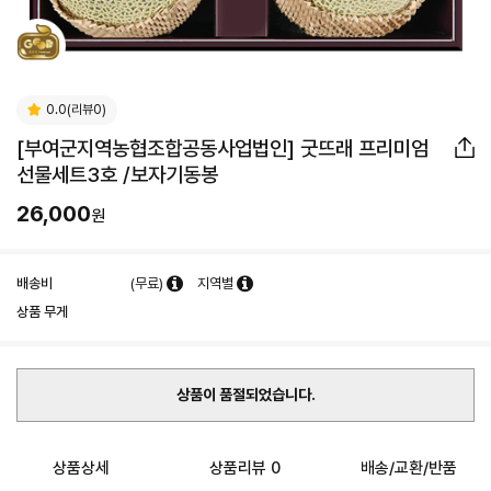
0.0(리뷰0)
[부여군지역농협조합공동사업법인] 굿뜨래 프리미엄
선물세트3호 /보자기동봉
26,000
원
배송비
(무료)
지역별
상품 무게
상품이 품절되었습니다.
상품상세
상품리뷰 0
배송/교환/반품