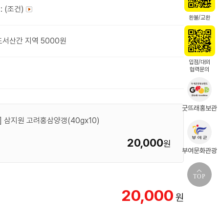
: (조건)
환불/교환
도서산간 지역 5000원
입점/대외
협력문의
굿뜨래홍보관
삼지원 고려홍삼양갱(40gx10)
20,000
원
부여문화관광
TOP
20,000
원