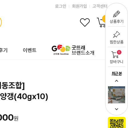
로그인
회원가입
고객센터
0
상품후기
찜한상품
굿뜨래
후기
이벤트
브랜드소개
0
장바구니
최근 본
협동조합]
갱(40gx10)
000
원