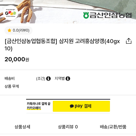
0.0(리뷰0)
[금산인삼농업협동조합] 삼지원 고려홍삼양갱(40gx
10)
20,000
원
배송비
(조건)
지역별
상품 무게
상품상세
상품리뷰 0
배송/교환/반품