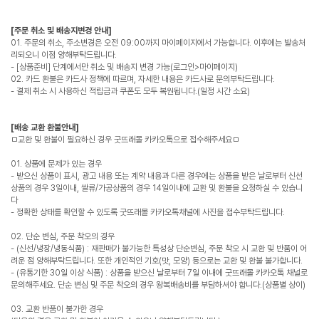
[주문 취소 및 배송지변경 안내]
01. 주문의 취소, 주소변경은 오전 09:00까지 마이페이지에서 가능합니다. 이후에는 발송처
리되오니 이점 양해부탁드립니다.
- [상품준비] 단계에서만 취소 및 배송지 변경 가능(로그인>마이페이지)
02. 카드 환불은 카드사 정책에 따르며, 자세한 내용은 카드사로 문의부탁드립니다.
- 결제 취소 시 사용하신 적립금과 쿠폰도 모두 복원됩니다.(일정 시간 소요)
[배송 교환 환불안내]
ㅁ교환 및 환불이 필요하신 경우 굿뜨래몰 카카오톡으로 접수해주세요ㅁ
01. 상품에 문제가 있는 경우
- 받으신 상품이 표시, 광고 내용 또는 계약 내용과 다른 경우에는 상품을 받은 날로부터 신선
상품의 경우 3일이내, 쌀류/가공상품의 경우 14일이내에 교환 및 환불을 요청하실 수 있습니
다
- 정확한 상태를 확인할 수 있도록 굿뜨래몰 카카오톡채널에 사진을 접수부탁드립니다.
02. 단순 변심, 주문 착오의 경우
- (신선/냉장/냉동식품) : 재판매가 불가능한 특성상 단순변심, 주문 착오 시 교환 및 반품이 어
려운 점 양해부탁드립니다. 또한 개인적인 기호(맛, 모양) 등으로는 교환 및 환불 불가합니다.
- (유통기한 30일 이상 식품) : 상품을 받으신 날로부터 7일 이내에 굿뜨래몰 카카오톡 채널로
문의해주세요. 단순 변심 및 주문 착오의 경우 왕복배송비를 부담하셔야 합니다.(상품별 상이)
03. 교환 반품이 불가한 경우