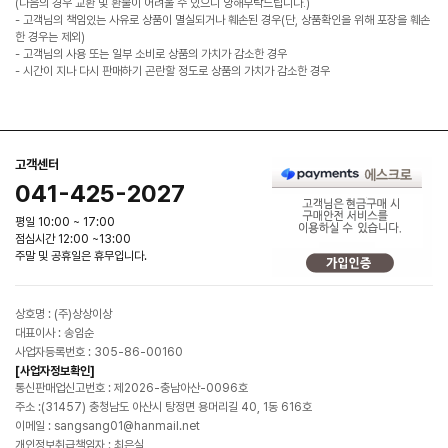
(다음의 경우 교환 및 환불이 어려울 수 있으니 양해부탁드립니다.)
- 고객님의 책임있는 사유로 상품이 멸실되거나 훼손된 경우(단, 상품확인을 위해 포장을 훼손
한 경우는 제외)
- 고객님의 사용 또는 일부 소비로 상품의 가치가 감소한 경우
- 시간이 지나 다시 판매하기 곤란할 정도로 상품의 가치가 감소한 경우
고객센터
041-425-2027
평일 10:00 ~ 17:00
점심시간 12:00 ~13:00
주말 및 공휴일은 휴무입니다.
상호명 : (주)상상이상
대표이사 : 송임순
사업자등록번호 : 305-86-00160
[사업자정보확인]
통신판매업신고번호 : 제2026-충남아산-0096호
주소 :(31457) 충청남도 아산시 탕정면 용머리길 40, 1동 616호
이메일 : sangsang01@hanmail.net
개인정보취급책임자 : 최은실