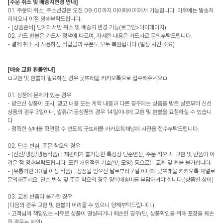
[주문 취소 및 배송지변경 안내]
01. 주문의 취소, 주소변경은 오전 09:00까지 마이페이지에서 가능합니다. 이후에는 발송처
리되오니 이점 양해부탁드립니다.
- [상품준비] 단계에서만 취소 및 배송지 변경 가능(로그인>마이페이지)
02. 카드 환불은 카드사 정책에 따르며, 자세한 내용은 카드사로 문의부탁드립니다.
- 결제 취소 시 사용하신 적립금과 쿠폰도 모두 복원됩니다.(일정 시간 소요)
[배송 교환 환불안내]
ㅁ교환 및 환불이 필요하신 경우 굿뜨래몰 카카오톡으로 접수해주세요ㅁ
01. 상품에 문제가 있는 경우
- 받으신 상품이 표시, 광고 내용 또는 계약 내용과 다른 경우에는 상품을 받은 날로부터 신선
상품의 경우 3일이내, 쌀류/가공상품의 경우 14일이내에 교환 및 환불을 요청하실 수 있습니
다
- 정확한 상태를 확인할 수 있도록 굿뜨래몰 카카오톡채널에 사진을 접수부탁드립니다.
02. 단순 변심, 주문 착오의 경우
- (신선/냉장/냉동식품) : 재판매가 불가능한 특성상 단순변심, 주문 착오 시 교환 및 반품이 어
려운 점 양해부탁드립니다. 또한 개인적인 기호(맛, 모양) 등으로는 교환 및 환불 불가합니다.
- (유통기한 30일 이상 식품) : 상품을 받으신 날로부터 7일 이내에 굿뜨래몰 카카오톡 채널로
문의해주세요. 단순 변심 및 주문 착오의 경우 왕복배송비를 부담하셔야 합니다.(상품별 상이)
03. 교환 반품이 불가한 경우
(다음의 경우 교환 및 환불이 어려울 수 있으니 양해부탁드립니다.)
- 고객님의 책임있는 사유로 상품이 멸실되거나 훼손된 경우(단, 상품확인을 위해 포장을 훼손
한 경우는 제외)