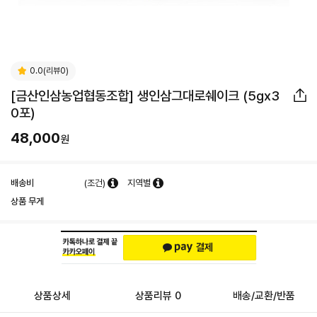
0.0(리뷰0)
[금산인삼농업협동조합] 생인삼그대로쉐이크 (5gx3
0포)
48,000
원
배송비
(조건)
지역별
상품 무게
상품상세
상품리뷰 0
배송/교환/반품