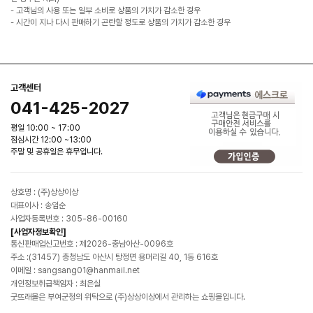
- 고객님의 사용 또는 일부 소비로 상품의 가치가 감소한 경우
- 시간이 지나 다시 판매하기 곤란할 정도로 상품의 가치가 감소한 경우
고객센터
041-425-2027
평일 10:00 ~ 17:00
점심시간 12:00 ~13:00
주말 및 공휴일은 휴무입니다.
상호명 : (주)상상이상
대표이사 : 송임순
사업자등록번호 : 305-86-00160
[사업자정보확인]
통신판매업신고번호 : 제2026-충남아산-0096호
주소 :(31457) 충청남도 아산시 탕정면 용머리길 40, 1동 616호
이메일 : sangsang01@hanmail.net
개인정보취급책임자 : 최은실
굿뜨래몰은 부여군청의 위탁으로 (주)상상이상에서 관리하는 쇼핑몰입니다.