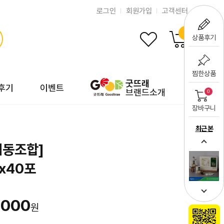
로그인
회원가입
고객센터
0
상품후기
찜한상품
굿뜨래
후기
이벤트
브랜드소개
0
장바구니
최근 본
협동조합]
x40포
,000
원