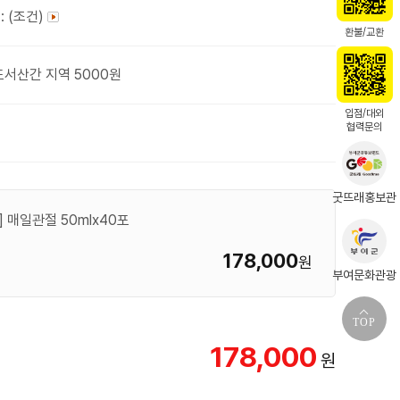
: (조건)
환불/교환
도서산간 지역 5000원
입점/대외
협력문의
굿뜨래홍보관
매일관절 50mlx40포
178,000
원
부여문화관광
TOP
178,000
원