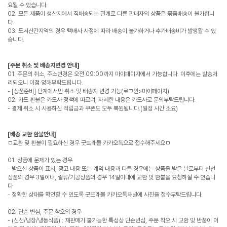
요될 수 있습니다.
02. 모든 제품이 생산지에서 직배송되는 관계로 다른 판매자의 상품은 묶음배송이 불가합니
다.
03. 도서산간지역의 경우 택배사 사정에 따라 배송이 불가하거나 추가배송비가 발생할 수 있
습니다.
[주문 취소 및 배송지변경 안내]
01. 주문의 취소, 주소변경은 오전 09:00까지 마이페이지에서 가능합니다. 이후에는 발송처
리되오니 이점 양해부탁드립니다.
- [상품준비] 단계에서만 취소 및 배송지 변경 가능(로그인>마이페이지)
02. 카드 환불은 카드사 정책에 따르며, 자세한 내용은 카드사로 문의부탁드립니다.
- 결제 취소 시 사용하신 적립금과 쿠폰도 모두 복원됩니다.(일정 시간 소요)
[배송 교환 환불안내]
ㅁ교환 및 환불이 필요하신 경우 굿뜨래몰 카카오톡으로 접수해주세요ㅁ
01. 상품에 문제가 있는 경우
- 받으신 상품이 표시, 광고 내용 또는 계약 내용과 다른 경우에는 상품을 받은 날로부터 신선
상품의 경우 3일이내, 쌀류/가공상품의 경우 14일이내에 교환 및 환불을 요청하실 수 있습니
다
- 정확한 상태를 확인할 수 있도록 굿뜨래몰 카카오톡채널에 사진을 접수부탁드립니다.
02. 단순 변심, 주문 착오의 경우
- (신선/냉장/냉동식품) : 재판매가 불가능한 특성상 단순변심, 주문 착오 시 교환 및 반품이 어