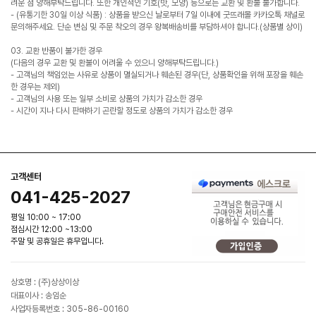
려운 점 양해부탁드립니다. 또한 개인적인 기호(맛, 모양) 등으로는 교환 및 환불 불가합니다.
- (유통기한 30일 이상 식품) : 상품을 받으신 날로부터 7일 이내에 굿뜨래몰 카카오톡 채널로
문의해주세요. 단순 변심 및 주문 착오의 경우 왕복배송비를 부담하셔야 합니다.(상품별 상이)
03. 교환 반품이 불가한 경우
(다음의 경우 교환 및 환불이 어려울 수 있으니 양해부탁드립니다.)
- 고객님의 책임있는 사유로 상품이 멸실되거나 훼손된 경우(단, 상품확인을 위해 포장을 훼손
한 경우는 제외)
- 고객님의 사용 또는 일부 소비로 상품의 가치가 감소한 경우
- 시간이 지나 다시 판매하기 곤란할 정도로 상품의 가치가 감소한 경우
고객센터
041-425-2027
평일 10:00 ~ 17:00
점심시간 12:00 ~13:00
주말 및 공휴일은 휴무입니다.
상호명 : (주)상상이상
대표이사 : 송임순
사업자등록번호 : 305-86-00160