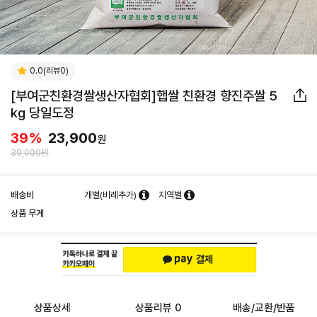
0.0(리뷰0)
[부여군친환경쌀생산자협회]햅쌀 친환경 향진주쌀 5
kg 당일도정
39
%
23,900
원
39,000원
배송비
개별(비례추가)
지역별
상품 무게
상품상세
상품리뷰 0
배송/교환/반품