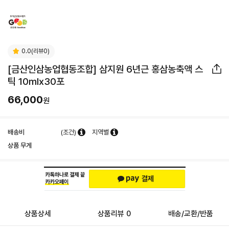
0.0(리뷰0)
[금산인삼농업협동조합] 삼지원 6년근 홍삼농축액 스
틱 10mlx30포
66,000
원
배송비
(조건)
지역별
상품 무게
상품상세
상품리뷰 0
배송/교환/반품