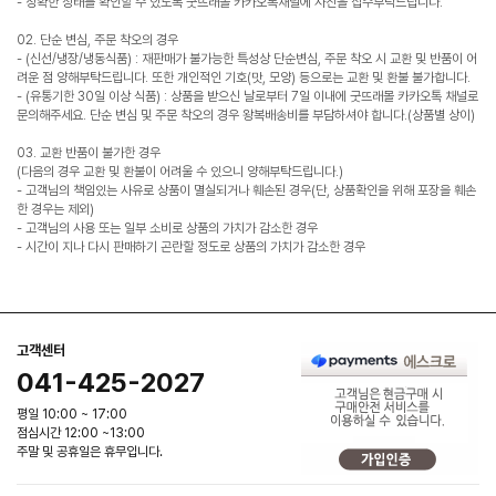
- 정확한 상태를 확인할 수 있도록 굿뜨래몰 카카오톡채널에 사진을 접수부탁드립니다.
02. 단순 변심, 주문 착오의 경우
- (신선/냉장/냉동식품) : 재판매가 불가능한 특성상 단순변심, 주문 착오 시 교환 및 반품이 어
려운 점 양해부탁드립니다. 또한 개인적인 기호(맛, 모양) 등으로는 교환 및 환불 불가합니다.
- (유통기한 30일 이상 식품) : 상품을 받으신 날로부터 7일 이내에 굿뜨래몰 카카오톡 채널로
문의해주세요. 단순 변심 및 주문 착오의 경우 왕복배송비를 부담하셔야 합니다.(상품별 상이)
03. 교환 반품이 불가한 경우
(다음의 경우 교환 및 환불이 어려울 수 있으니 양해부탁드립니다.)
- 고객님의 책임있는 사유로 상품이 멸실되거나 훼손된 경우(단, 상품확인을 위해 포장을 훼손
한 경우는 제외)
- 고객님의 사용 또는 일부 소비로 상품의 가치가 감소한 경우
- 시간이 지나 다시 판매하기 곤란할 정도로 상품의 가치가 감소한 경우
고객센터
041-425-2027
평일 10:00 ~ 17:00
점심시간 12:00 ~13:00
주말 및 공휴일은 휴무입니다.