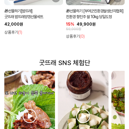
🎁선물하기[밤뜨래]
🎁선물하기 [부여군친환경쌀생산자협회]
굿뜨래 밤뜨래양갱선물세트
친환경 향진주 쌀 10kg 당일도정
42,000원
15%
49,900원
59,000원
상품후기
(1)
상품후기
(0)
굿뜨래 SNS 체험단