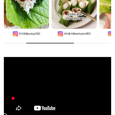
레비올라@seohyeon0812
뎅구리@deng_gury_
쇼