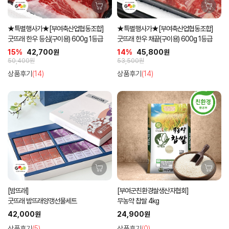
★특별행사가★[부여축산업협동조합]
★특별행사가★[부여축산업협동조합]
굿뜨래 한우 등심(구이용) 600g 1등급
굿뜨래 한우 채끝(구이용) 600g 1등급
15%
42,700원
14%
45,800원
50,400원
53,500원
상품후기
(14)
상품후기
(14)
[밤뜨래]
[부여군친환경쌀생산자협회]
굿뜨래 밤뜨래양갱선물세트
무농약 찹쌀 4kg
42,000원
24,900원
상품후기
(5)
상품후기
(0)