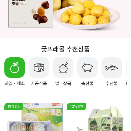
굿뜨래몰 추천상품
과일ㆍ채소
가공식품
쌀ㆍ잡곡
축산물
수산물
반
19%할인
12%할인