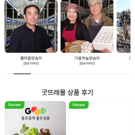
가을하늘양송이
오번리탁구네농장
[양송이버섯]
[구기자·맥문동]
굿뜨래몰 상품 후기
Review
Review