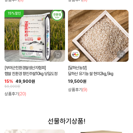
15%할인
[부여군친환경쌀생산자협회]
[달하산농장]
햅쌀 친환경 향진주쌀10kg 당일도정
달하산 유기농 쌀 현미2kg,5kg
15%
49,900원
19,500원
59,000원
상품후기
(9)
상품후기
(20)
선물하기상품!