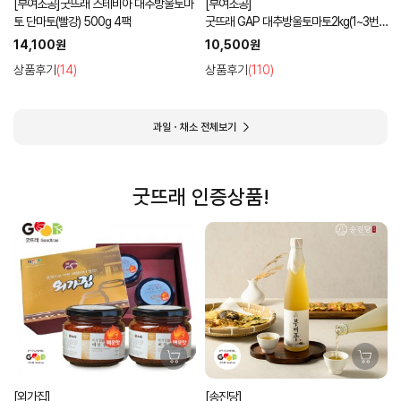
[부여조공]굿뜨래 스테비아 대추방울토마
[부여조공]
토 단마토(빨강) 500g 4팩
굿뜨래 GAP 대추방울토마토2kg(1~3번
과 램덤과)
14,100원
10,500원
상품후기
(14)
상품후기
(110)
과일ㆍ채소 전체보기
굿뜨래 인증상품!
[외가집]
[송진당]