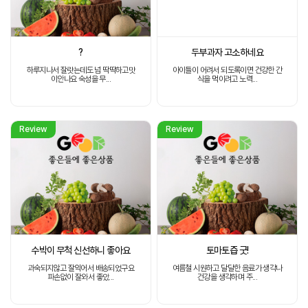
?
두부과자 고소하네요
하루지나서 잘랏는데도 넘 딱딱하고맛
아이들이 어려서 되도록이면 건강한 간
이안나요 숙성을 무...
식을 먹이려고 노력...
Review
Review
수박이 무척 신선하니 좋아요
토마토즙 굿!
과숙되지않고 잘익어서 배송되었구요
여름철 시원하고 달달한 음료가 생각나
파손없이 잘와서 좋았...
건강을 생각하며 주...