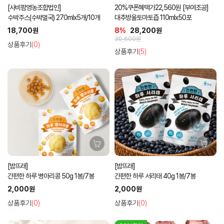
[사비팜영농조합법인]
20%쿠폰혜택가22,560원 [부여조공]
수박주스(수박멀국) 270mlx5개/10개
대추방울토마토즙 110mlx50포
18,700원
8%
28,200원
30,600원
상품후기
(0)
상품후기
(5)
[밤뜨래]
[밤뜨래]
간편한 하루 병아리콩 50g 1봉/7봉
간편한 하루 서리태 40g 1봉/7봉
2,000원
2,000원
상품후기
(0)
상품후기
(0)