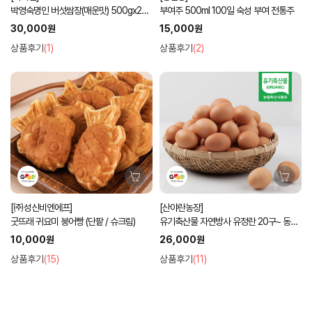
박영숙명인 버섯쌈장(매운맛) 500gx2병
부여주 500ml 100일 숙성 부여 전통주
선물세트
30,000원
15,000원
상품후기
(1)
상품후기
(2)
[㈜성신비엔에프]
[산야란농장]
굿뜨래 귀요미 붕어빵 (단팥 / 슈크림)
유기축산물 자연방사 유정란 20구~ 동물
복지
10,000원
26,000원
상품후기
(15)
상품후기
(11)