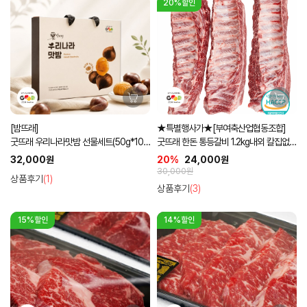
20%할인
[밤뜨래]
★특별행사가★[부여축산업협동조합]
굿뜨래 우리나라맛밤 선물세트(50g*10
굿뜨래 한돈 통등갈비 1.2kg내외 칼집없는
입)
통포장
32,000원
20%
24,000원
30,000원
상품후기
(1)
상품후기
(3)
15%할인
14%할인