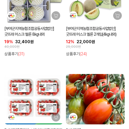
[부여군지역농협조합공동사업법인]
[부여군지역농협조합공동사업법인]
굿뜨래 머스크 멜론 8kg내외
굿뜨래 머스크 멜론 2개입(4kg내외)
19%
32,400원
12%
22,000원
40,000원
25,000원
상품후기
(31)
상품후기
(24)