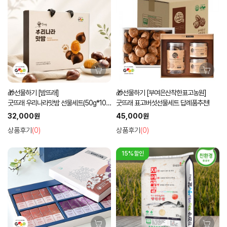
🎁선물하기 [밤뜨래]
🎁선물하기 [부여은산착한표고농원]
굿뜨래 우리나라맛밤 선물세트(50g*10
굿뜨래 표고버섯선물세트 답례품추천!
입)
32,000원
45,000원
상품후기
(0)
상품후기
(0)
15%할인