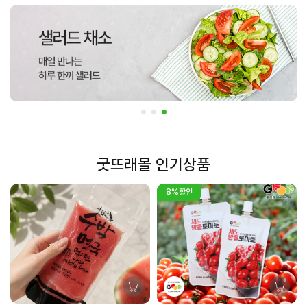
굿뜨래몰 인기상품
8%할인