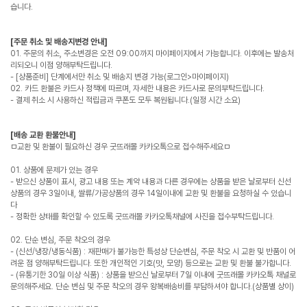
습니다.
[주문 취소 및 배송지변경 안내]
01. 주문의 취소, 주소변경은 오전 09:00까지 마이페이지에서 가능합니다. 이후에는 발송처
리되오니 이점 양해부탁드립니다.
- [상품준비] 단계에서만 취소 및 배송지 변경 가능(로그인>마이페이지)
02. 카드 환불은 카드사 정책에 따르며, 자세한 내용은 카드사로 문의부탁드립니다.
- 결제 취소 시 사용하신 적립금과 쿠폰도 모두 복원됩니다.(일정 시간 소요)
[배송 교환 환불안내]
ㅁ교환 및 환불이 필요하신 경우 굿뜨래몰 카카오톡으로 접수해주세요ㅁ
01. 상품에 문제가 있는 경우
- 받으신 상품이 표시, 광고 내용 또는 계약 내용과 다른 경우에는 상품을 받은 날로부터 신선
상품의 경우 3일이내, 쌀류/가공상품의 경우 14일이내에 교환 및 환불을 요청하실 수 있습니
다
- 정확한 상태를 확인할 수 있도록 굿뜨래몰 카카오톡채널에 사진을 접수부탁드립니다.
02. 단순 변심, 주문 착오의 경우
- (신선/냉장/냉동식품) : 재판매가 불가능한 특성상 단순변심, 주문 착오 시 교환 및 반품이 어
려운 점 양해부탁드립니다. 또한 개인적인 기호(맛, 모양) 등으로는 교환 및 환불 불가합니다.
- (유통기한 30일 이상 식품) : 상품을 받으신 날로부터 7일 이내에 굿뜨래몰 카카오톡 채널로
문의해주세요. 단순 변심 및 주문 착오의 경우 왕복배송비를 부담하셔야 합니다.(상품별 상이)