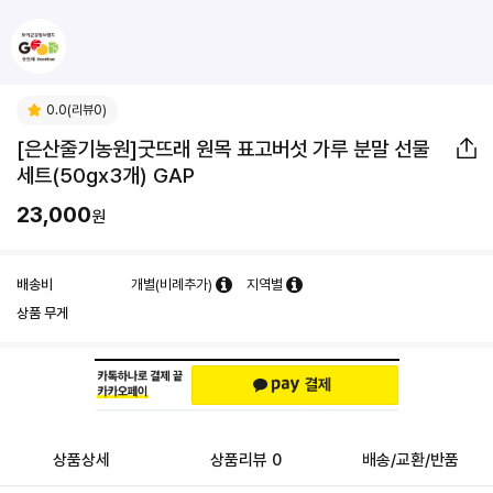
0.0(리뷰0)
[은산줄기농원]굿뜨래 원목 표고버섯 가루 분말 선물
세트(50gx3개) GAP
23,000
원
배송비
개별(비례추가)
지역별
상품 무게
상품상세
상품리뷰 0
배송/교환/반품