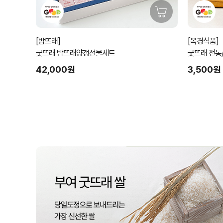
[밤뜨래]
[옥경식품]
굿뜨래 밤뜨래양갱선물세트
굿뜨래 전통
능)
42,000원
3,500원