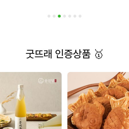
굿뜨래 인증상품 🥇