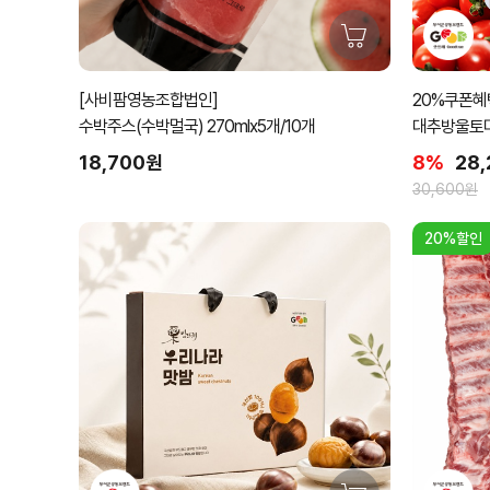
[사비팜영농조합법인]
20%쿠폰혜택
수박주스(수박멀국) 270mlx5개/10개
대추방울토마토
18,700원
8%
28
30,600원
20%할인