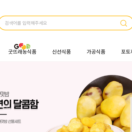
굿뜨래농식품
신선식품
가공식품
포토