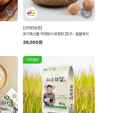
[산야란농장]
유기축산물 자연방사 유정란 20구~ 동물복지
26,000원
13%할인