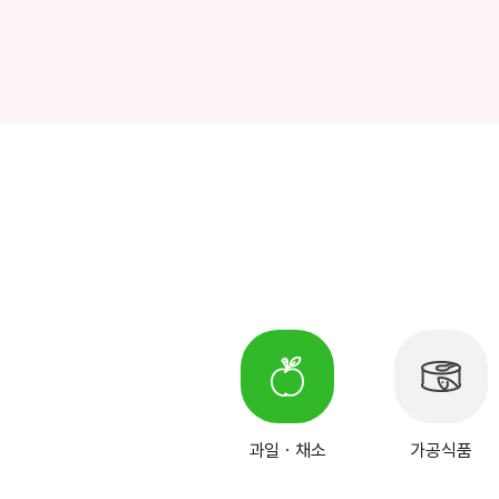
과일ㆍ채소
가공식품