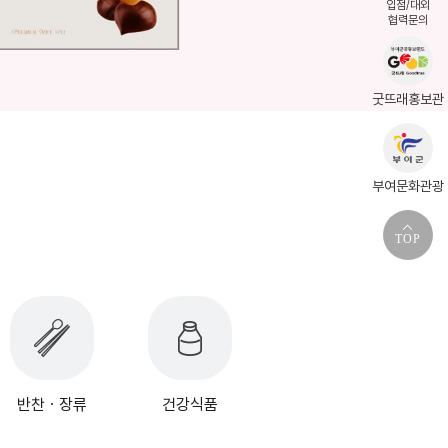
입점/대외
협력문의
굿뜨래홍보관
부여문화관광
TOP
반찬ㆍ장류
건강식품