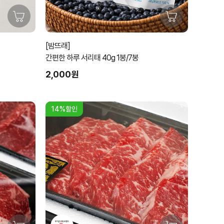
[밤뜨래]
간편한 하루 서리태 40g 1봉/7봉
2,000원
14%할인