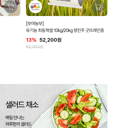
[부여농부]
유기농 최동혁쌀 10kg/20kg 향진주 굿뜨래인증
13%
52,200원
60,000원