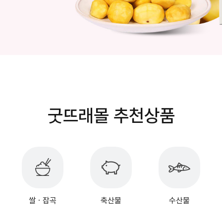
굿뜨래몰 추천상품
쌀ㆍ잡곡
축산물
수산물