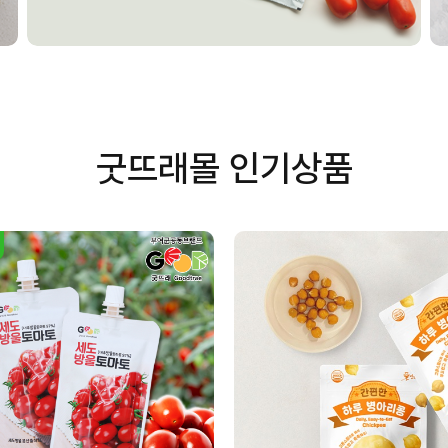
굿뜨래몰 인기상품