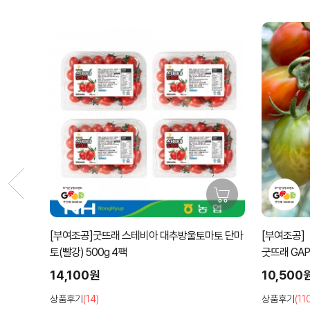
[부여조공]굿뜨래 스테비아 대추방울토마토 단마
[부여조공]
토(빨강) 500g 4팩
굿뜨래 GA
과)
14,100원
10,500
상품후기
(14)
상품후기
(11