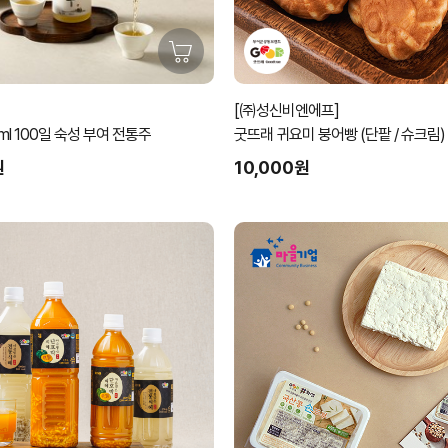
[㈜성신비엔에프]
부여주 500ml 100일 숙성 부여 전통주
굿뜨래 귀요미 붕어빵 (단팥 / 슈크림)
원
10,000원