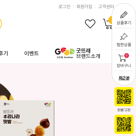
로그인
회원가입
고객센터
0
상품후기
찜한상품
굿뜨래
후기
이벤트
브랜드소개
0
장바구니
최근 본
환불/교환