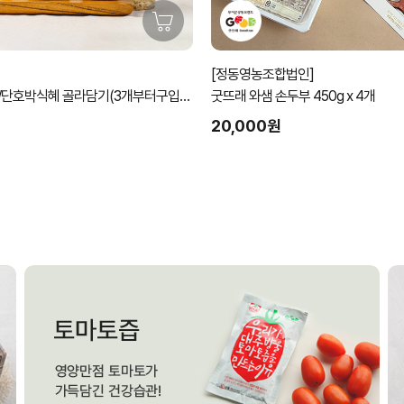
[정동영농조합법인]
/단호박식혜 골라담기(3개부터구입가
굿뜨래 와샘 손두부 450g x 4개
20,000원