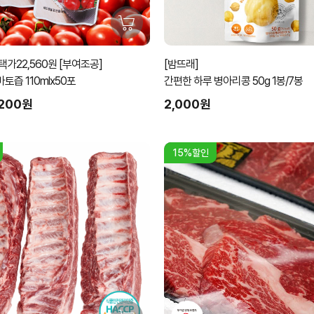
가22,560원 [부여조공]
[밤뜨래]
즙 110mlx50포
간편한 하루 병아리콩 50g 1봉/7봉
,200원
2,000원
15%할인