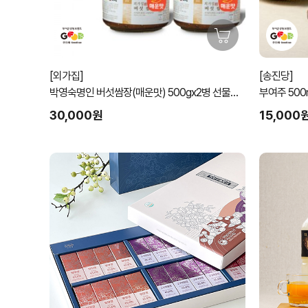
[외가집]
[송진당]
박영숙명인 버섯쌈장(매운맛) 500gx2병 선물세
트
30,000원
15,000