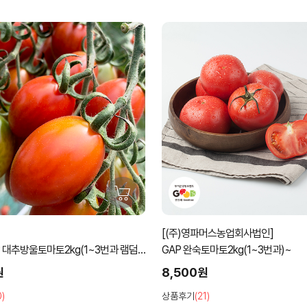
[(주)영파머스농업회사법인]
P 대추방울토마토2kg(1~3번과 램덤
GAP 완숙토마토2kg(1~3번과)~
원
8,500원
0)
상품후기
(21)