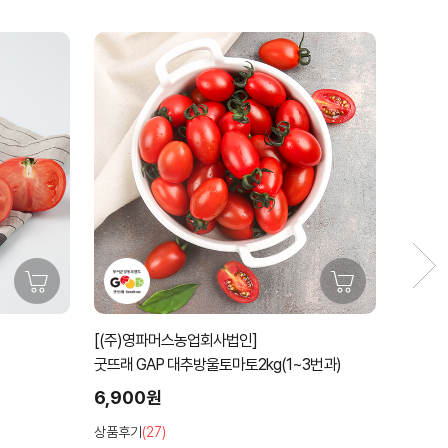
59%
[(주)영파머스농업회사법인]
[노루골
굿뜨래 GAP 대추방울토마토2kg(1~3번과)
유기농 깐
6,900원
59%
27,00
상품후기
(27)