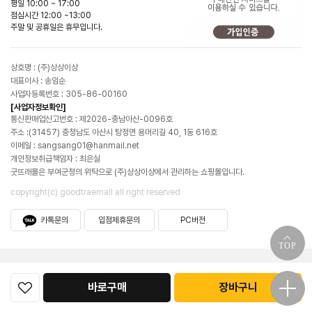
평일 10:00 ~ 17:00
점심시간 12:00 ~13:00
주말 및 공휴일은 휴무입니다.
상호명 : (주)상상이상
대표이사 : 송임순
사업자등록번호 : 305-86-00160
[사업자정보확인]
통신판매업신고번호 : 제2026-충남아산-0096호
주소 :(31457) 충청남도 아산시 탕정면 용머리길 40, 1동 616호
이메일 : sangsang01@hanmail.net
개인정보취급책임자 : 최은실
굿뜨래몰은 부여군청의 위탁으로 (주)상상이상에서 관리하는 쇼핑몰입니다.
copyright(c) goodtraemall all right reserved
카톡문의
입점제휴문의
PC버전
TOP
바로구매
장바구니
굿뜨래몰소개
공지사항
이용약관
이용안내
개인정보처리방침