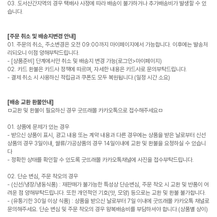
03. 도서산간지역의 경우 택배사 사정에 따라 배송이 불가하거나 추가배송비가 발생할 수 있
습니다.
[주문 취소 및 배송지변경 안내]
01. 주문의 취소, 주소변경은 오전 09:00까지 마이페이지에서 가능합니다. 이후에는 발송처
리되오니 이점 양해부탁드립니다.
- [상품준비] 단계에서만 취소 및 배송지 변경 가능(로그인>마이페이지)
02. 카드 환불은 카드사 정책에 따르며, 자세한 내용은 카드사로 문의부탁드립니다.
- 결제 취소 시 사용하신 적립금과 쿠폰도 모두 복원됩니다.(일정 시간 소요)
[배송 교환 환불안내]
ㅁ교환 및 환불이 필요하신 경우 굿뜨래몰 카카오톡으로 접수해주세요ㅁ
01. 상품에 문제가 있는 경우
- 받으신 상품이 표시, 광고 내용 또는 계약 내용과 다른 경우에는 상품을 받은 날로부터 신선
상품의 경우 3일이내, 쌀류/가공상품의 경우 14일이내에 교환 및 환불을 요청하실 수 있습니
다
- 정확한 상태를 확인할 수 있도록 굿뜨래몰 카카오톡채널에 사진을 접수부탁드립니다.
02. 단순 변심, 주문 착오의 경우
- (신선/냉장/냉동식품) : 재판매가 불가능한 특성상 단순변심, 주문 착오 시 교환 및 반품이 어
려운 점 양해부탁드립니다. 또한 개인적인 기호(맛, 모양) 등으로는 교환 및 환불 불가합니다.
- (유통기한 30일 이상 식품) : 상품을 받으신 날로부터 7일 이내에 굿뜨래몰 카카오톡 채널로
문의해주세요. 단순 변심 및 주문 착오의 경우 왕복배송비를 부담하셔야 합니다.(상품별 상이)