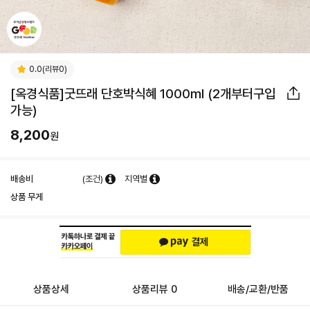
0.0(리뷰0)
[옥경식품]굿뜨래 단호박식혜 1000ml (2개부터구입
가능)
8,200
원
배송비
(조건)
지역별
상품 무게
상품상세
상품리뷰 0
배송/교환/반품