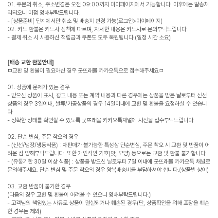
01. 주문의 취소, 주소변경은 오전 09:00까지 마이페이지에서 가능합니다. 이후에는 발송처
리되오니 이점 양해부탁드립니다.
- [상품준비] 단계에서만 취소 및 배송지 변경 가능(로그인>마이페이지)
02. 카드 환불은 카드사 정책에 따르며, 자세한 내용은 카드사로 문의부탁드립니다.
- 결제 취소 시 사용하신 적립금과 쿠폰도 모두 복원됩니다.(일정 시간 소요)
[배송 교환 환불안내]
ㅁ교환 및 환불이 필요하신 경우 굿뜨래몰 카카오톡으로 접수해주세요ㅁ
01. 상품에 문제가 있는 경우
- 받으신 상품이 표시, 광고 내용 또는 계약 내용과 다른 경우에는 상품을 받은 날로부터 신선
상품의 경우 3일이내, 쌀류/가공상품의 경우 14일이내에 교환 및 환불을 요청하실 수 있습니
다
- 정확한 상태를 확인할 수 있도록 굿뜨래몰 카카오톡채널에 사진을 접수부탁드립니다.
02. 단순 변심, 주문 착오의 경우
- (신선/냉장/냉동식품) : 재판매가 불가능한 특성상 단순변심, 주문 착오 시 교환 및 반품이 어
려운 점 양해부탁드립니다. 또한 개인적인 기호(맛, 모양) 등으로는 교환 및 환불 불가합니다.
- (유통기한 30일 이상 식품) : 상품을 받으신 날로부터 7일 이내에 굿뜨래몰 카카오톡 채널로
문의해주세요. 단순 변심 및 주문 착오의 경우 왕복배송비를 부담하셔야 합니다.(상품별 상이)
03. 교환 반품이 불가한 경우
(다음의 경우 교환 및 환불이 어려울 수 있으니 양해부탁드립니다.)
- 고객님의 책임있는 사유로 상품이 멸실되거나 훼손된 경우(단, 상품확인을 위해 포장을 훼손
한 경우는 제외)