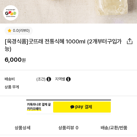
0.0(리뷰0)
[옥경식품]굿뜨래 전통식혜 1000ml (2개부터구입가
능)
6,000
원
배송비
(조건)
지역별
상품 무게
상품상세
상품리뷰 0
배송/교환/반품