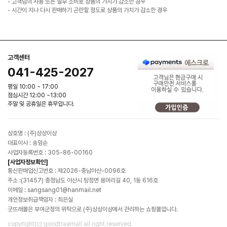
- 고객님의 사용 또는 일부 소비로 상품의 가치가 감소한 경우
- 시간이 지나 다시 판매하기 곤란할 정도로 상품의 가치가 감소한 경우
고객센터
041-425-2027
평일 10:00 ~ 17:00
점심시간 12:00 ~13:00
주말 및 공휴일은 휴무입니다.
상호명 : (주)상상이상
대표이사 : 송임순
사업자등록번호 : 305-86-00160
[사업자정보확인]
통신판매업신고번호 : 제2026-충남아산-0096호
주소 :(31457) 충청남도 아산시 탕정면 용머리길 40, 1동 616호
이메일 : sangsang01@hanmail.net
개인정보취급책임자 : 최은실
굿뜨래몰은 부여군청의 위탁으로 (주)상상이상에서 관리하는 쇼핑몰입니다.
copyright(c) goodtraemall all right reserved