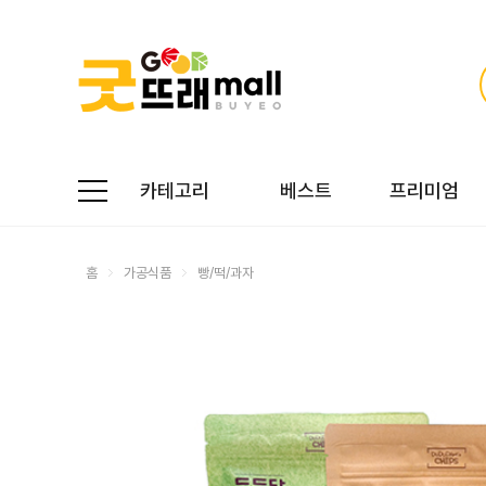
카테고리
베스트
프리미엄
홈
가공식품
빵/떡/과자