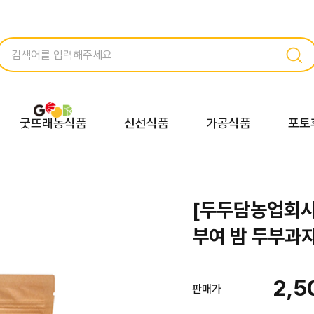
굿뜨래농식품
신선식품
가공식품
포토
[두두담농업회사
부여 밤 두부과
2,5
판매가