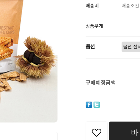
배송비
배송조건 
상품무게
옵션
구매예정금액
바