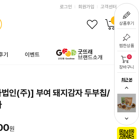
로그인
회원가입
고객센터
0
상품후기
찜한상품
굿뜨래
후기
이벤트
브랜드소개
0
장바구니
최근 본
법인(주)] 부여 돼지감자 두부칩/
자
00
원