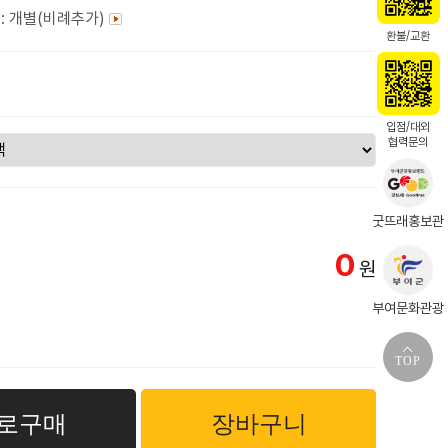
: 개별(비례추가)
환불/교환
입점/대외
협력문의
굿뜨래홍보관
0
원
부여문화관광
TOP
로구매
장바구니