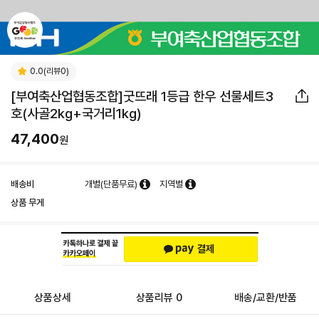
0.0(리뷰0)
[부여축산업협동조합]굿뜨래 1등급 한우 선물세트3
호(사골2kg+국거리1kg)
47,400
원
배송비
개별(단품무료)
지역별
상품 무게
상품상세
상품리뷰 0
배송/교환/반품