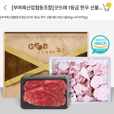
0
[부여축산업협동조합]굿뜨래 1등급 한우 선물세트3호(사골2kg+국거리1kg)
[부여축산업협동조합]굿뜨래 1등급 한우 선물세트3호(사골2kg+국거리1kg)