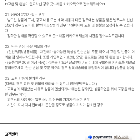
ㅁ교환 및 환불이 필요하신 경우 굿뜨래몰 카카오톡으로 접수해주세요ㅁ
01. 상품에 문제가 있는 경우
- 받으신 상품이 표시, 광고 내용 또는 계약 내용과 다른 경우에는 상품을 받은 날로부터 신선
상품의 경우 3일이내, 쌀류/가공상품의 경우 14일이내에 교환 및 환불을 요청하실 수 있습니
다
- 정확한 상태를 확인할 수 있도록 굿뜨래몰 카카오톡채널에 사진을 접수부탁드립니다.
02. 단순 변심, 주문 착오의 경우
- (신선/냉장/냉동식품) : 재판매가 불가능한 특성상 단순변심, 주문 착오 시 교환 및 반품이 어
려운 점 양해부탁드립니다. 또한 개인적인 기호(맛, 모양) 등으로는 교환 및 환불 불가합니다.
- (유통기한 30일 이상 식품) : 상품을 받으신 날로부터 7일 이내에 굿뜨래몰 카카오톡 채널로
문의해주세요. 단순 변심 및 주문 착오의 경우 왕복배송비를 부담하셔야 합니다.(상품별 상이)
03. 교환 반품이 불가한 경우
(다음의 경우 교환 및 환불이 어려울 수 있으니 양해부탁드립니다.)
- 고객님의 책임있는 사유로 상품이 멸실되거나 훼손된 경우(단, 상품확인을 위해 포장을 훼손
한 경우는 제외)
- 고객님의 사용 또는 일부 소비로 상품의 가치가 감소한 경우
- 시간이 지나 다시 판매하기 곤란할 정도로 상품의 가치가 감소한 경우
고객센터