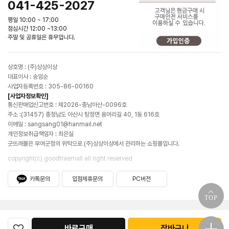
041-425-2027
평일 10:00 ~ 17:00
점심시간 12:00 ~13:00
주말 및 공휴일은 휴무입니다.
상호명 : (주)상상이상
대표이사 : 송임순
사업자등록번호 : 305-86-00160
[사업자정보확인]
통신판매업신고번호 : 제2026-충남아산-0096호
주소 :(31457) 충청남도 아산시 탕정면 용머리길 40, 1동 616호
이메일 : sangsang01@hanmail.net
개인정보취급책임자 : 최은실
굿뜨래몰은 부여군청의 위탁으로 (주)상상이상에서 관리하는 쇼핑몰입니다.
copyright(c) goodtraemall all right reserved
카톡문의
입점제휴문의
PC버전
TOP
바로구매
장바구니