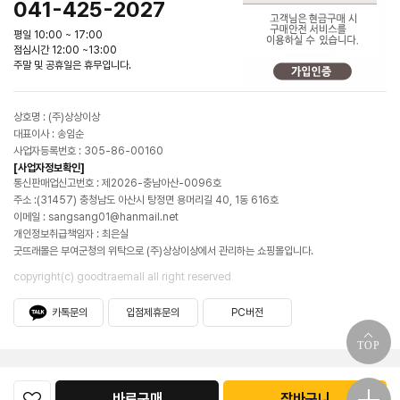
041-425-2027
평일 10:00 ~ 17:00
점심시간 12:00 ~13:00
주말 및 공휴일은 휴무입니다.
상호명 : (주)상상이상
대표이사 : 송임순
사업자등록번호 : 305-86-00160
[사업자정보확인]
통신판매업신고번호 : 제2026-충남아산-0096호
주소 :(31457) 충청남도 아산시 탕정면 용머리길 40, 1동 616호
이메일 : sangsang01@hanmail.net
개인정보취급책임자 : 최은실
굿뜨래몰은 부여군청의 위탁으로 (주)상상이상에서 관리하는 쇼핑몰입니다.
copyright(c) goodtraemall all right reserved
카톡문의
입점제휴문의
PC버전
TOP
바로구매
장바구니