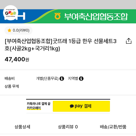
0.0(리뷰0)
[부여축산업협동조합]굿뜨래 1등급 한우 선물세트3
호(사골2kg+국거리1kg)
47,400
원
배송비
개별(단품무료)
지역별
상품 무게
상품상세
상품리뷰 0
배송/교환/반품