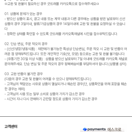
ㅁ교환 및 환불이 필요하신 경우 굿뜨래몰 카카오톡으로 접수해주세요ㅁ
01. 상품에 문제가 있는 경우
- 받으신 상품이 표시, 광고 내용 또는 계약 내용과 다른 경우에는 상품을 받은 날로부터 신선
상품의 경우 3일이내, 쌀류/가공상품의 경우 14일이내에 교환 및 환불을 요청하실 수 있습니
다
- 정확한 상태를 확인할 수 있도록 굿뜨래몰 카카오톡채널에 사진을 접수부탁드립니다.
02. 단순 변심, 주문 착오의 경우
- (신선/냉장/냉동식품) : 재판매가 불가능한 특성상 단순변심, 주문 착오 시 교환 및 반품이 어
려운 점 양해부탁드립니다. 또한 개인적인 기호(맛, 모양) 등으로는 교환 및 환불 불가합니다.
- (유통기한 30일 이상 식품) : 상품을 받으신 날로부터 7일 이내에 굿뜨래몰 카카오톡 채널로
문의해주세요. 단순 변심 및 주문 착오의 경우 왕복배송비를 부담하셔야 합니다.(상품별 상이)
03. 교환 반품이 불가한 경우
(다음의 경우 교환 및 환불이 어려울 수 있으니 양해부탁드립니다.)
- 고객님의 책임있는 사유로 상품이 멸실되거나 훼손된 경우(단, 상품확인을 위해 포장을 훼손
한 경우는 제외)
- 고객님의 사용 또는 일부 소비로 상품의 가치가 감소한 경우
- 시간이 지나 다시 판매하기 곤란할 정도로 상품의 가치가 감소한 경우
고객센터