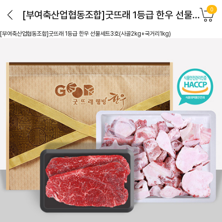
0
[부여축산업협동조합]굿뜨래 1등급 한우 선물세트3호(사골2kg+국거리1kg)
[부여축산업협동조합]굿뜨래 1등급 한우 선물세트3호(사골2kg+국거리1kg)