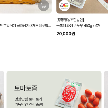
[정동영농조합법인]
/단호박식혜 골라담기(3개부터구입가
굿뜨래 와샘 손두부 450g x 4개
20,000원