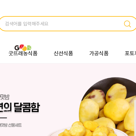
굿뜨래농식품
신선식품
가공식품
포토