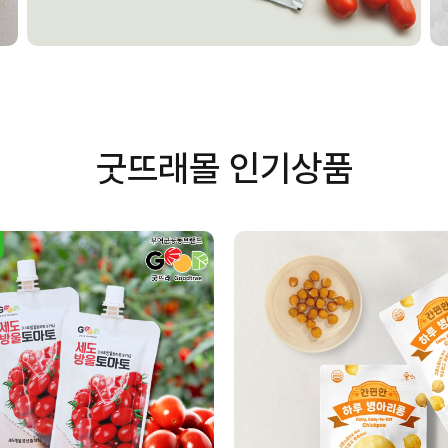
굿뜨래몰 인기상품