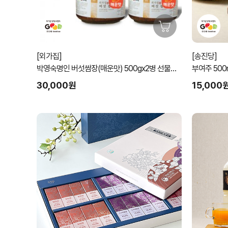
[외가집]
[송진당]
박영숙명인 버섯쌈장(매운맛) 500gx2병 선물세
트
30,000원
15,000