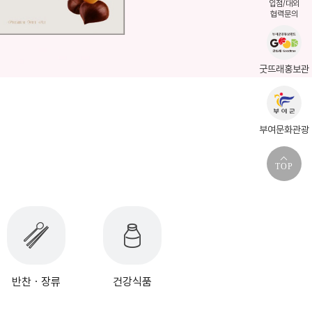
입점/대외
협력문의
굿뜨래홍보관
부여문화관광
TOP
반찬ㆍ장류
건강식품