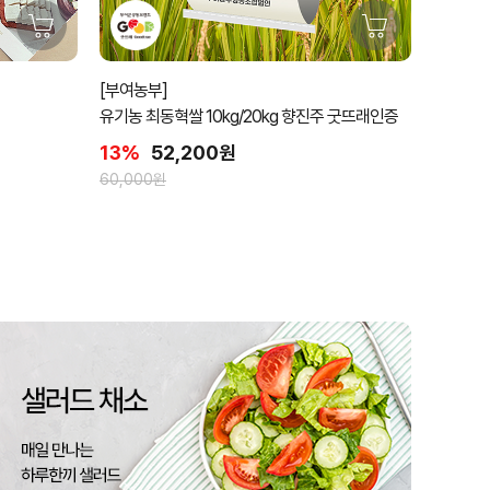
[부여농부]
유기농 최동혁쌀 10kg/20kg 향진주 굿뜨래인증
13%
52,200원
60,000원