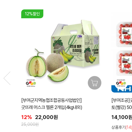
[부여조공]굿뜨래 스테비아 대추방울토마토 단마
[부여조공]
토(빨강) 500g 4팩
굿뜨래 GA
과)
14,100원
10,500
상품후기
(14)
상품후기
(11