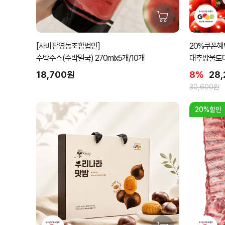
[사비팜영농조합법인]
20%쿠폰혜택
수박주스(수박멀국) 270mlx5개/10개
대추방울토마토
18,700원
8%
28
30,600원
20%할인