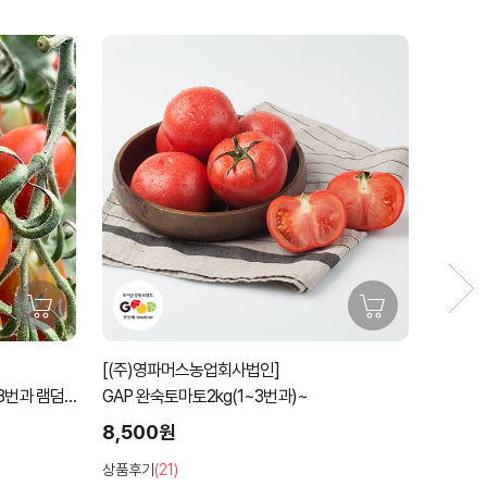
59%
[(주)영파머스농업회사법인]
[노루골
굿뜨래 GAP 대추방울토마토2kg(1~3번과)
유기농 깐
6,900원
59%
27,00
상품후기
(27)