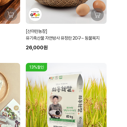
[산야란농장]
유기축산물 자연방사 유정란 20구~ 동물복지
26,000원
13%할인