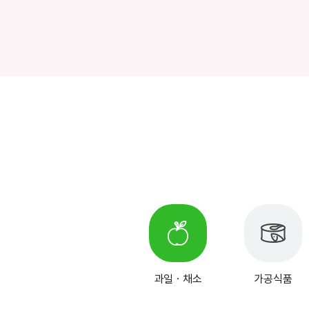
과일ㆍ채소
가공식품