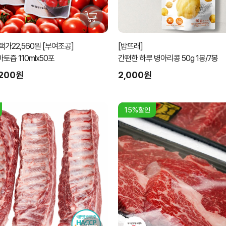
가22,560원 [부여조공]
[밤뜨래]
즙 110mlx50포
간편한 하루 병아리콩 50g 1봉/7봉
,200원
2,000원
15%할인