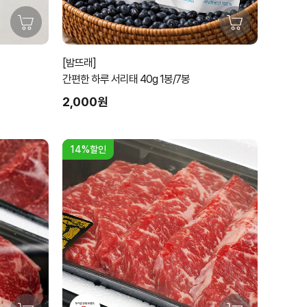
[밤뜨래]
간편한 하루 서리태 40g 1봉/7봉
2,000원
14%할인