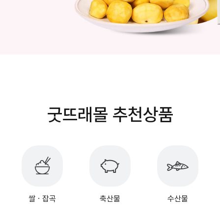
굿뜨래몰 추천상품
쌀ㆍ잡곡
축산물
수산물