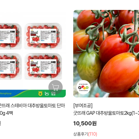
[(주)영파머스농업회사법인]
P 대추방울토마토2kg(1~3번과 램덤
GAP 완숙토마토2kg(1~3번과)~
원
8,500원
0)
상품후기
(21)