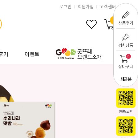
로그인
회원가입
고객센터
0
상품후기
찜한상품
굿뜨래
후기
이벤트
브랜드소개
0
장바구니
최근 본
환불/교환