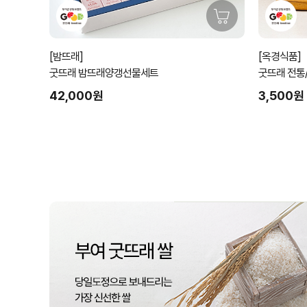
[밤뜨래]
[옥경식품]
굿뜨래 밤뜨래양갱선물세트
굿뜨래 전통
능)
42,000원
3,500원