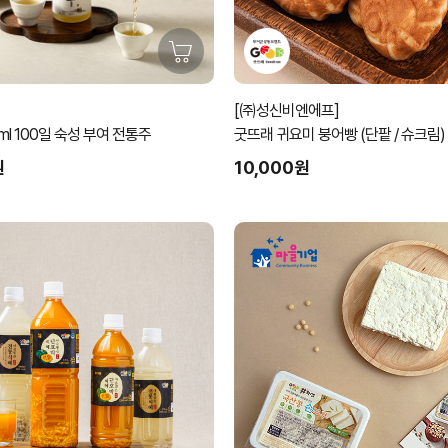
[㈜성신비엔에프]
부여주 500ml 100일 숙성 부여 전통주
굿뜨래 귀요미 붕어빵 (단팥 / 슈크림)
원
10,000원