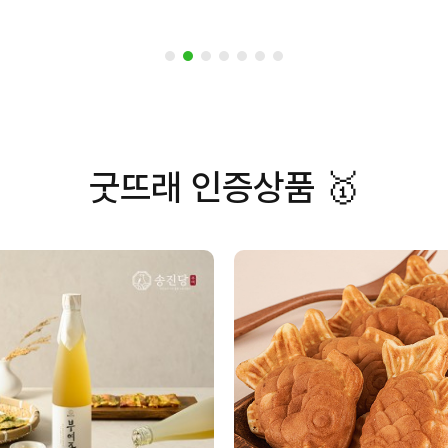
굿뜨래 인증상품 🥇