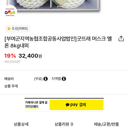
0.0(리뷰0)
[부여군지역농협조합공동사업법인]굿뜨래 머스크 멜
론 8kg내외
19
%
32,400
원
40,000원
배송비
(무료)
지역별
상품 무게
상품상세
상품리뷰 0
배송/교환/반품