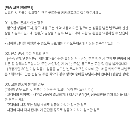
[배송 교환 환불안내]
ㅁ교환 및 환불이 필요하신 경우 굿뜨래몰 카카오톡으로 접수해주세요ㅁ
01. 상품에 문제가 있는 경우
- 받으신 상품이 표시, 광고 내용 또는 계약 내용과 다른 경우에는 상품을 받은 날로부터 신선
상품의 경우 3일이내, 쌀류/가공상품의 경우 14일이내에 교환 및 환불을 요청하실 수 있습니
다
- 정확한 상태를 확인할 수 있도록 굿뜨래몰 카카오톡채널에 사진을 접수부탁드립니다.
02. 단순 변심, 주문 착오의 경우
- (신선/냉장/냉동식품) : 재판매가 불가능한 특성상 단순변심, 주문 착오 시 교환 및 반품이 어
려운 점 양해부탁드립니다. 또한 개인적인 기호(맛, 모양) 등으로는 교환 및 환불 불가합니다.
- (유통기한 30일 이상 식품) : 상품을 받으신 날로부터 7일 이내에 굿뜨래몰 카카오톡 채널로
문의해주세요. 단순 변심 및 주문 착오의 경우 왕복배송비를 부담하셔야 합니다.(상품별 상이)
03. 교환 반품이 불가한 경우
(다음의 경우 교환 및 환불이 어려울 수 있으니 양해부탁드립니다.)
- 고객님의 책임있는 사유로 상품이 멸실되거나 훼손된 경우(단, 상품확인을 위해 포장을 훼손
한 경우는 제외)
- 고객님의 사용 또는 일부 소비로 상품의 가치가 감소한 경우
- 시간이 지나 다시 판매하기 곤란할 정도로 상품의 가치가 감소한 경우