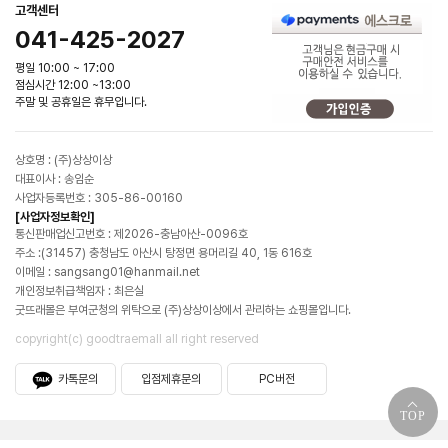
고객센터
041-425-2027
평일 10:00 ~ 17:00
점심시간 12:00 ~13:00
주말 및 공휴일은 휴무입니다.
상호명 : (주)상상이상
대표이사 : 송임순
사업자등록번호 : 305-86-00160
[사업자정보확인]
통신판매업신고번호 : 제2026-충남아산-0096호
주소 :(31457) 충청남도 아산시 탕정면 용머리길 40, 1동 616호
이메일 : sangsang01@hanmail.net
개인정보취급책임자 : 최은실
굿뜨래몰은 부여군청의 위탁으로 (주)상상이상에서 관리하는 쇼핑몰입니다.
copyright(c) goodtraemall all right reserved
카톡문의
입점제휴문의
PC버전
TOP