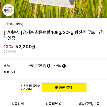
0.0(리뷰0)
[부여농부]유기농 최동혁쌀 10kg/20kg 향진주 굿뜨
래인증
13
%
52,200
원
60,000원
배송비
개별(단품무료)
지역별
상품 무게
상품상세
상품리뷰 0
배송/교환/반품