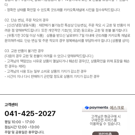
다
- 정확한 상태를 확인할 수 있도록 굿뜨래몰 카카오톡채널에 사진을 접수부탁드립니다.
02. 단순 변심, 주문 착오의 경우
- (신선/냉장/냉동식품) : 재판매가 불가능한 특성상 단순변심, 주문 착오 시 교환 및 반품이 어
려운 점 양해부탁드립니다. 또한 개인적인 기호(맛, 모양) 등으로는 교환 및 환불 불가합니다.
- (유통기한 30일 이상 식품) : 상품을 받으신 날로부터 7일 이내에 굿뜨래몰 카카오톡 채널로
문의해주세요. 단순 변심 및 주문 착오의 경우 왕복배송비를 부담하셔야 합니다.(상품별 상이)
03. 교환 반품이 불가한 경우
(다음의 경우 교환 및 환불이 어려울 수 있으니 양해부탁드립니다.)
- 고객님의 책임있는 사유로 상품이 멸실되거나 훼손된 경우(단, 상품확인을 위해 포장을 훼손
한 경우는 제외)
- 고객님의 사용 또는 일부 소비로 상품의 가치가 감소한 경우
- 시간이 지나 다시 판매하기 곤란할 정도로 상품의 가치가 감소한 경우
고객센터
041-425-2027
평일 10:00 ~ 17:00
점심시간 12:00 ~13:00
주말 및 공휴일은 휴무입니다.