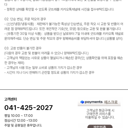
다
- 정확한 상태를 확인할 수 있도록 굿뜨래몰 카카오톡채널에 사진을 접수부탁드립니다.
02. 단순 변심, 주문 착오의 경우
- (신선/냉장/냉동식품) : 재판매가 불가능한 특성상 단순변심, 주문 착오 시 교환 및 반품이 어
려운 점 양해부탁드립니다. 또한 개인적인 기호(맛, 모양) 등으로는 교환 및 환불 불가합니다.
- (유통기한 30일 이상 식품) : 상품을 받으신 날로부터 7일 이내에 굿뜨래몰 카카오톡 채널로
문의해주세요. 단순 변심 및 주문 착오의 경우 왕복배송비를 부담하셔야 합니다.(상품별 상이)
03. 교환 반품이 불가한 경우
(다음의 경우 교환 및 환불이 어려울 수 있으니 양해부탁드립니다.)
- 고객님의 책임있는 사유로 상품이 멸실되거나 훼손된 경우(단, 상품확인을 위해 포장을 훼손
한 경우는 제외)
- 고객님의 사용 또는 일부 소비로 상품의 가치가 감소한 경우
- 시간이 지나 다시 판매하기 곤란할 정도로 상품의 가치가 감소한 경우
고객센터
041-425-2027
평일 10:00 ~ 17:00
점심시간 12:00 ~13:00
주말 및 공휴일은 휴무입니다.