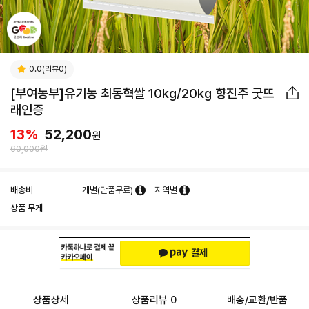
0.0(리뷰0)
[부여농부]유기농 최동혁쌀 10kg/20kg 향진주 굿뜨
래인증
13
%
52,200
원
60,000원
배송비
개별(단품무료)
지역별
상품 무게
상품상세
상품리뷰 0
배송/교환/반품