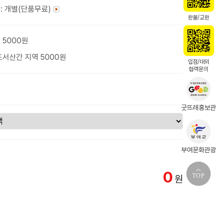
: 개별(단품무료)
환불/교환
 5000원
도서산간 지역 5000원
입점/대외
협력문의
굿뜨래홍보관
부여문화관광
0
TOP
원