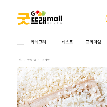
카테고리
베스트
프리미엄
홈
쌀/잡곡
일반쌀