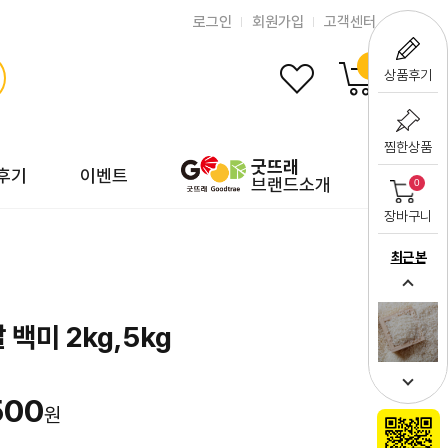
로그인
회원가입
고객센터
0
상품후기
찜한상품
굿뜨래
후기
이벤트
브랜드소개
0
장바구니
최근 본
백미 2kg,5kg
500
원