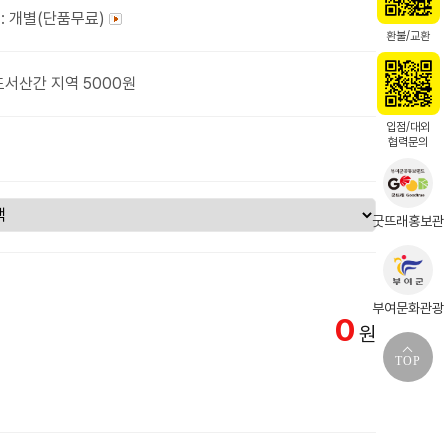
: 개별(단품무료)
환불/교환
도서산간 지역 5000원
입점/대외
협력문의
굿뜨래홍보관
부여문화관광
0
원
TOP