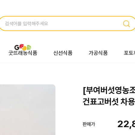
굿뜨래농식품
신선식품
가공식품
포토
[부여버섯영농
건표고버섯 차용
22,
판매가