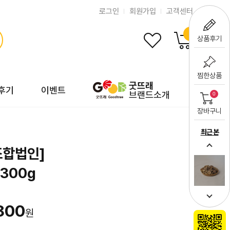
로그인
회원가입
고객센터
0
상품후기
찜한상품
굿뜨래
후기
이벤트
브랜드소개
0
장바구니
최근 본
조합법인]
300g
800
원