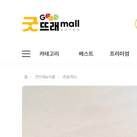
카테고리
베스트
프리미엄
홈
굿뜨래농식품
과일/채소