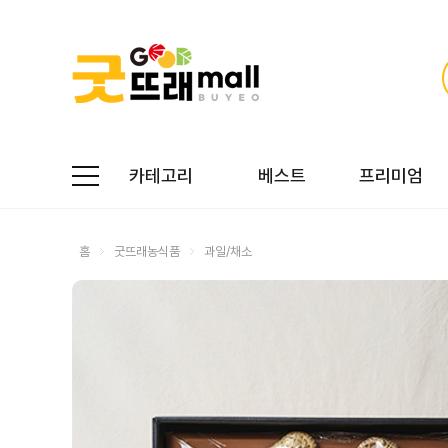
카테고리
베스트
프리미엄
홈
굿뜨래농식품
과일/채소