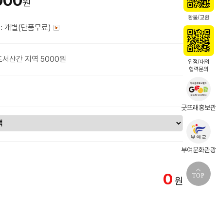
000
원
환불/교환
: 개별(단품무료)
도서산간 지역 5000원
입점/대외
협력문의
굿뜨래홍보관
부여문화관광
0
TOP
원