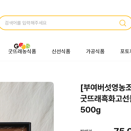
굿뜨래농식품
신선식품
가공식품
포토
[부여버섯영농
굿뜨래흑화고선
500g