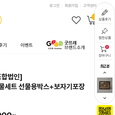
로그인
회원가입
고객센터
0
상품후기
찜한상품
굿뜨래
후기
이벤트
브랜드소개
0
장바구니
최근 본
조합법인]
물세트 선물용박스+보자기포장