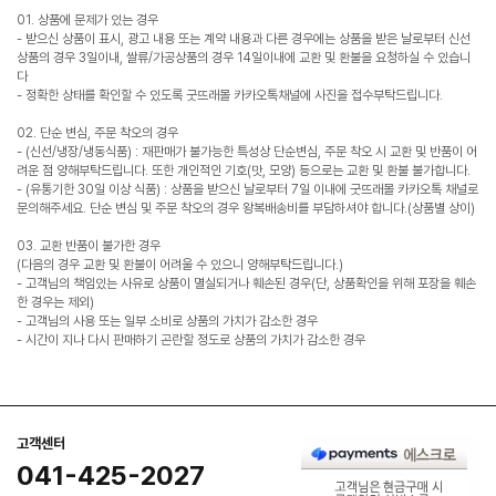
01. 상품에 문제가 있는 경우
- 받으신 상품이 표시, 광고 내용 또는 계약 내용과 다른 경우에는 상품을 받은 날로부터 신선
상품의 경우 3일이내, 쌀류/가공상품의 경우 14일이내에 교환 및 환불을 요청하실 수 있습니
다
- 정확한 상태를 확인할 수 있도록 굿뜨래몰 카카오톡채널에 사진을 접수부탁드립니다.
02. 단순 변심, 주문 착오의 경우
- (신선/냉장/냉동식품) : 재판매가 불가능한 특성상 단순변심, 주문 착오 시 교환 및 반품이 어
려운 점 양해부탁드립니다. 또한 개인적인 기호(맛, 모양) 등으로는 교환 및 환불 불가합니다.
- (유통기한 30일 이상 식품) : 상품을 받으신 날로부터 7일 이내에 굿뜨래몰 카카오톡 채널로
문의해주세요. 단순 변심 및 주문 착오의 경우 왕복배송비를 부담하셔야 합니다.(상품별 상이)
03. 교환 반품이 불가한 경우
(다음의 경우 교환 및 환불이 어려울 수 있으니 양해부탁드립니다.)
- 고객님의 책임있는 사유로 상품이 멸실되거나 훼손된 경우(단, 상품확인을 위해 포장을 훼손
한 경우는 제외)
- 고객님의 사용 또는 일부 소비로 상품의 가치가 감소한 경우
- 시간이 지나 다시 판매하기 곤란할 정도로 상품의 가치가 감소한 경우
고객센터
041-425-2027