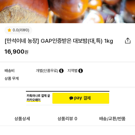
0.0(리뷰0)
[만석이네 농장] GAP인증받은 대보밤(대,특) 1kg
16,900
원
배송비
개별(단품무료)
지역별
상품 무게
상품상세
상품리뷰 0
배송/교환/반품