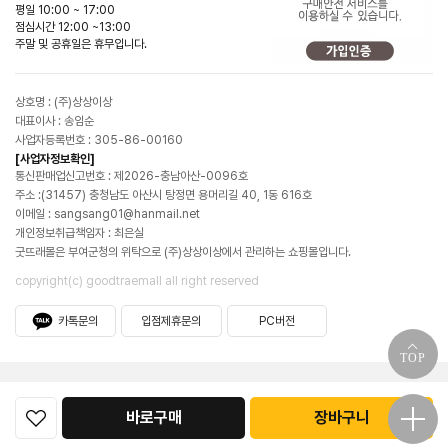
평일 10:00 ~ 17:00
점심시간 12:00 ~13:00
주말 및 공휴일은 휴무입니다.
상호명 : (주)상상이상
대표이사 : 송임순
사업자등록번호 : 305-86-00160
[사업자정보확인]
통신판매업신고번호 : 제2026-충남아산-0096호
주소 :(31457) 충청남도 아산시 탕정면 용머리길 40, 1동 616호
이메일 : sangsang01@hanmail.net
개인정보취급책임자 : 최은실
굿뜨래몰은 부여군청의 위탁으로 (주)상상이상에서 관리하는 쇼핑몰입니다.
copyright(c) goodtraemall all right reserved
카톡문의
입점제휴문의
PC버전
TOP
바로구매
장바구니
굿뜨래몰소개
공지사항
이용약관
이용안내
개인정보처리방침