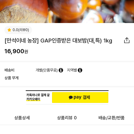
0.0(리뷰0)
[만석이네 농장] GAP인증받은 대보밤(대,특) 1kg
16,900
원
배송비
개별(단품무료)
지역별
상품 무게
상품상세
상품리뷰 0
배송/교환/반품