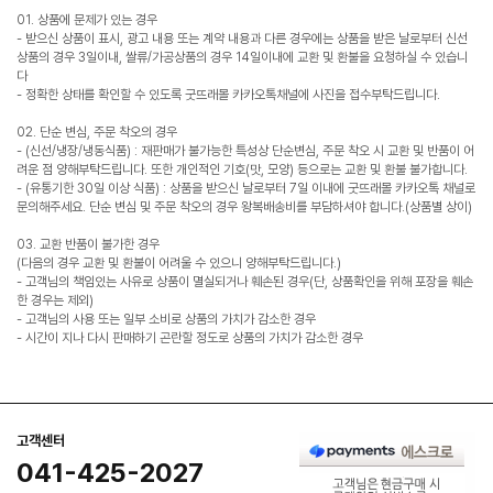
01. 상품에 문제가 있는 경우
- 받으신 상품이 표시, 광고 내용 또는 계약 내용과 다른 경우에는 상품을 받은 날로부터 신선
상품의 경우 3일이내, 쌀류/가공상품의 경우 14일이내에 교환 및 환불을 요청하실 수 있습니
다
- 정확한 상태를 확인할 수 있도록 굿뜨래몰 카카오톡채널에 사진을 접수부탁드립니다.
02. 단순 변심, 주문 착오의 경우
- (신선/냉장/냉동식품) : 재판매가 불가능한 특성상 단순변심, 주문 착오 시 교환 및 반품이 어
려운 점 양해부탁드립니다. 또한 개인적인 기호(맛, 모양) 등으로는 교환 및 환불 불가합니다.
- (유통기한 30일 이상 식품) : 상품을 받으신 날로부터 7일 이내에 굿뜨래몰 카카오톡 채널로
문의해주세요. 단순 변심 및 주문 착오의 경우 왕복배송비를 부담하셔야 합니다.(상품별 상이)
03. 교환 반품이 불가한 경우
(다음의 경우 교환 및 환불이 어려울 수 있으니 양해부탁드립니다.)
- 고객님의 책임있는 사유로 상품이 멸실되거나 훼손된 경우(단, 상품확인을 위해 포장을 훼손
한 경우는 제외)
- 고객님의 사용 또는 일부 소비로 상품의 가치가 감소한 경우
- 시간이 지나 다시 판매하기 곤란할 정도로 상품의 가치가 감소한 경우
고객센터
041-425-2027