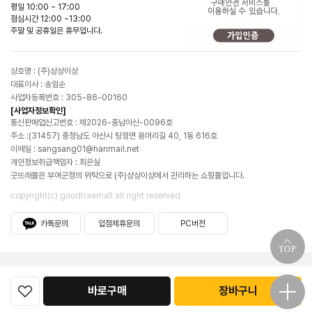
평일 10:00 ~ 17:00
점심시간 12:00 ~13:00
주말 및 공휴일은 휴무입니다.
상호명 : (주)상상이상
대표이사 : 송임순
사업자등록번호 : 305-86-00160
[사업자정보확인]
통신판매업신고번호 : 제2026-충남아산-0096호
주소 :(31457) 충청남도 아산시 탕정면 용머리길 40, 1동 616호
이메일 : sangsang01@hanmail.net
개인정보취급책임자 : 최은실
굿뜨래몰은 부여군청의 위탁으로 (주)상상이상에서 관리하는 쇼핑몰입니다.
copyright(c) goodtraemall all right reserved
카톡문의
입점제휴문의
PC버전
TOP
바로구매
장바구니
굿뜨래몰소개
공지사항
이용약관
이용안내
개인정보처리방침