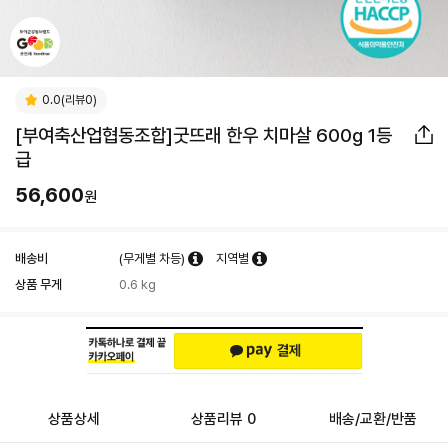
0.0(리뷰0)
[부여축산업협동조합]굿뜨래 한우 치마살 600g 1등
급
56,600
원
배송비
(무게별 차등)
지역별
상품 무게
0.6 kg
상품상세
상품리뷰 0
배송/교환/반품