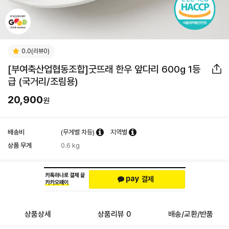
0.0(리뷰0)
[부여축산업협동조합]굿뜨래 한우 앞다리 600g 1등
급 (국거리/조림용)
20,900
원
배송비
(무게별 차등)
지역별
상품 무게
0.6 kg
상품상세
상품리뷰 0
배송/교환/반품