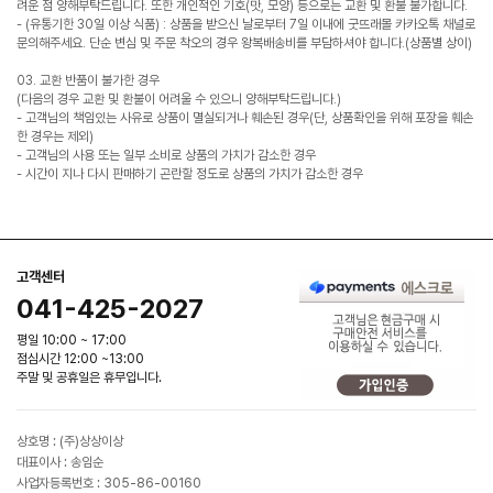
려운 점 양해부탁드립니다. 또한 개인적인 기호(맛, 모양) 등으로는 교환 및 환불 불가합니다.
- (유통기한 30일 이상 식품) : 상품을 받으신 날로부터 7일 이내에 굿뜨래몰 카카오톡 채널로
문의해주세요. 단순 변심 및 주문 착오의 경우 왕복배송비를 부담하셔야 합니다.(상품별 상이)
03. 교환 반품이 불가한 경우
(다음의 경우 교환 및 환불이 어려울 수 있으니 양해부탁드립니다.)
- 고객님의 책임있는 사유로 상품이 멸실되거나 훼손된 경우(단, 상품확인을 위해 포장을 훼손
한 경우는 제외)
- 고객님의 사용 또는 일부 소비로 상품의 가치가 감소한 경우
- 시간이 지나 다시 판매하기 곤란할 정도로 상품의 가치가 감소한 경우
고객센터
041-425-2027
평일 10:00 ~ 17:00
점심시간 12:00 ~13:00
주말 및 공휴일은 휴무입니다.
상호명 : (주)상상이상
대표이사 : 송임순
사업자등록번호 : 305-86-00160