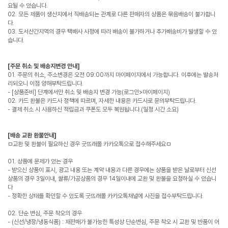
요될 수 있습니다.
02. 모든 제품이 생산지에서 직배송되는 관계로 다른 판매자의 상품은 묶음배송이 불가합니
다.
03. 도서산간지역의 경우 택배사 사정에 따라 배송이 불가하거나 추가배송비가 발생할 수 있
습니다.
[주문 취소 및 배송지변경 안내]
01. 주문의 취소, 주소변경은 오전 09:00까지 마이페이지에서 가능합니다. 이후에는 발송처
리되오니 이점 양해부탁드립니다.
- [상품준비] 단계에서만 취소 및 배송지 변경 가능(로그인>마이페이지)
02. 카드 환불은 카드사 정책에 따르며, 자세한 내용은 카드사로 문의부탁드립니다.
- 결제 취소 시 사용하신 적립금과 쿠폰도 모두 복원됩니다.(일정 시간 소요)
[배송 교환 환불안내]
ㅁ교환 및 환불이 필요하신 경우 굿뜨래몰 카카오톡으로 접수해주세요ㅁ
01. 상품에 문제가 있는 경우
- 받으신 상품이 표시, 광고 내용 또는 계약 내용과 다른 경우에는 상품을 받은 날로부터 신선
상품의 경우 3일이내, 쌀류/가공상품의 경우 14일이내에 교환 및 환불을 요청하실 수 있습니
다
- 정확한 상태를 확인할 수 있도록 굿뜨래몰 카카오톡채널에 사진을 접수부탁드립니다.
02. 단순 변심, 주문 착오의 경우
- (신선/냉장/냉동식품) : 재판매가 불가능한 특성상 단순변심, 주문 착오 시 교환 및 반품이 어