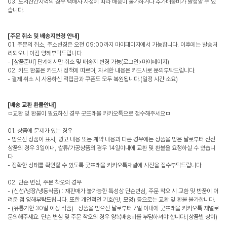
03. 도서산간지역의 경우 택배사 사정에 따라 배송이 불가하거나 추가배송비가 발생할 수 있
습니다.
[주문 취소 및 배송지변경 안내]
01. 주문의 취소, 주소변경은 오전 09:00까지 마이페이지에서 가능합니다. 이후에는 발송처
리되오니 이점 양해부탁드립니다.
- [상품준비] 단계에서만 취소 및 배송지 변경 가능(로그인>마이페이지)
02. 카드 환불은 카드사 정책에 따르며, 자세한 내용은 카드사로 문의부탁드립니다.
- 결제 취소 시 사용하신 적립금과 쿠폰도 모두 복원됩니다.(일정 시간 소요)
[배송 교환 환불안내]
ㅁ교환 및 환불이 필요하신 경우 굿뜨래몰 카카오톡으로 접수해주세요ㅁ
01. 상품에 문제가 있는 경우
- 받으신 상품이 표시, 광고 내용 또는 계약 내용과 다른 경우에는 상품을 받은 날로부터 신선
상품의 경우 3일이내, 쌀류/가공상품의 경우 14일이내에 교환 및 환불을 요청하실 수 있습니
다
- 정확한 상태를 확인할 수 있도록 굿뜨래몰 카카오톡채널에 사진을 접수부탁드립니다.
02. 단순 변심, 주문 착오의 경우
- (신선/냉장/냉동식품) : 재판매가 불가능한 특성상 단순변심, 주문 착오 시 교환 및 반품이 어
려운 점 양해부탁드립니다. 또한 개인적인 기호(맛, 모양) 등으로는 교환 및 환불 불가합니다.
- (유통기한 30일 이상 식품) : 상품을 받으신 날로부터 7일 이내에 굿뜨래몰 카카오톡 채널로
문의해주세요. 단순 변심 및 주문 착오의 경우 왕복배송비를 부담하셔야 합니다.(상품별 상이)