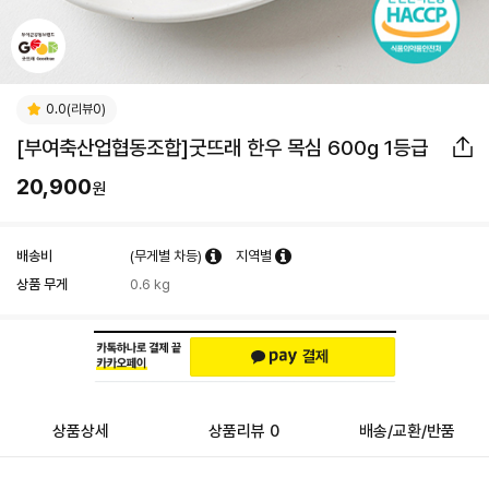
0.0(리뷰0)
[부여축산업협동조합]굿뜨래 한우 목심 600g 1등급
20,900
원
배송비
(무게별 차등)
지역별
상품 무게
0.6 kg
상품상세
상품리뷰 0
배송/교환/반품