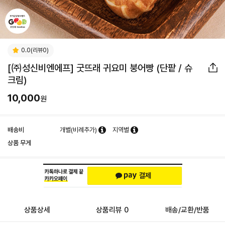
0.0(리뷰0)
[㈜성신비엔에프] 굿뜨래 귀요미 붕어빵 (단팥 / 슈
크림)
10,000
원
배송비
개별(비례추가)
지역별
상품 무게
상품상세
상품리뷰 0
배송/교환/반품