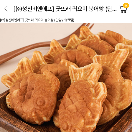
0
[㈜성신비엔에프] 굿뜨래 귀요미 붕어빵 (단팥 / 슈크림)
[㈜성신비엔에프] 굿뜨래 귀요미 붕어빵 (단팥 / 슈크림)