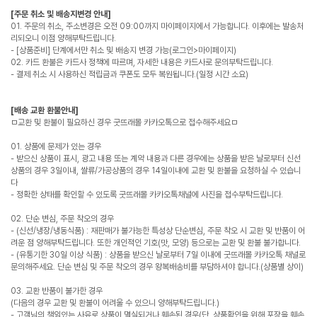
[주문 취소 및 배송지변경 안내]
01. 주문의 취소, 주소변경은 오전 09:00까지 마이페이지에서 가능합니다. 이후에는 발송처
리되오니 이점 양해부탁드립니다.
- [상품준비] 단계에서만 취소 및 배송지 변경 가능(로그인>마이페이지)
02. 카드 환불은 카드사 정책에 따르며, 자세한 내용은 카드사로 문의부탁드립니다.
- 결제 취소 시 사용하신 적립금과 쿠폰도 모두 복원됩니다.(일정 시간 소요)
[배송 교환 환불안내]
ㅁ교환 및 환불이 필요하신 경우 굿뜨래몰 카카오톡으로 접수해주세요ㅁ
01. 상품에 문제가 있는 경우
- 받으신 상품이 표시, 광고 내용 또는 계약 내용과 다른 경우에는 상품을 받은 날로부터 신선
상품의 경우 3일이내, 쌀류/가공상품의 경우 14일이내에 교환 및 환불을 요청하실 수 있습니
다
- 정확한 상태를 확인할 수 있도록 굿뜨래몰 카카오톡채널에 사진을 접수부탁드립니다.
02. 단순 변심, 주문 착오의 경우
- (신선/냉장/냉동식품) : 재판매가 불가능한 특성상 단순변심, 주문 착오 시 교환 및 반품이 어
려운 점 양해부탁드립니다. 또한 개인적인 기호(맛, 모양) 등으로는 교환 및 환불 불가합니다.
- (유통기한 30일 이상 식품) : 상품을 받으신 날로부터 7일 이내에 굿뜨래몰 카카오톡 채널로
문의해주세요. 단순 변심 및 주문 착오의 경우 왕복배송비를 부담하셔야 합니다.(상품별 상이)
03. 교환 반품이 불가한 경우
(다음의 경우 교환 및 환불이 어려울 수 있으니 양해부탁드립니다.)
- 고객님의 책임있는 사유로 상품이 멸실되거나 훼손된 경우(단, 상품확인을 위해 포장을 훼손