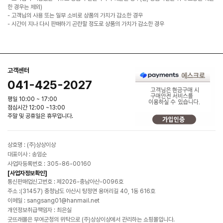
한 경우는 제외)
- 고객님의 사용 또는 일부 소비로 상품의 가치가 감소한 경우
- 시간이 지나 다시 판매하기 곤란할 정도로 상품의 가치가 감소한 경우
고객센터
041-425-2027
평일 10:00 ~ 17:00
점심시간 12:00 ~13:00
주말 및 공휴일은 휴무입니다.
상호명 : (주)상상이상
대표이사 : 송임순
사업자등록번호 : 305-86-00160
[사업자정보확인]
통신판매업신고번호 : 제2026-충남아산-0096호
주소 :(31457) 충청남도 아산시 탕정면 용머리길 40, 1동 616호
이메일 : sangsang01@hanmail.net
개인정보취급책임자 : 최은실
굿뜨래몰은 부여군청의 위탁으로 (주)상상이상에서 관리하는 쇼핑몰입니다.