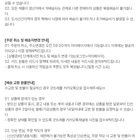
요될 수 있습니다.
02. 모든 제품이 생산지에서 직배송되는 관계로 다른 판매자의 상품은 묶음배송이 불가합니
다.
03. 도서산간지역의 경우 택배사 사정에 따라 배송이 불가하거나 추가배송비가 발생할 수 있
습니다.
[주문 취소 및 배송지변경 안내]
01. 주문의 취소, 주소변경은 오전 09:00까지 마이페이지에서 가능합니다. 이후에는 발송처
리되오니 이점 양해부탁드립니다.
- [상품준비] 단계에서만 취소 및 배송지 변경 가능(로그인>마이페이지)
02. 카드 환불은 카드사 정책에 따르며, 자세한 내용은 카드사로 문의부탁드립니다.
- 결제 취소 시 사용하신 적립금과 쿠폰도 모두 복원됩니다.(일정 시간 소요)
[배송 교환 환불안내]
ㅁ교환 및 환불이 필요하신 경우 굿뜨래몰 카카오톡으로 접수해주세요ㅁ
01. 상품에 문제가 있는 경우
- 받으신 상품이 표시, 광고 내용 또는 계약 내용과 다른 경우에는 상품을 받은 날로부터 신선
상품의 경우 3일이내, 쌀류/가공상품의 경우 14일이내에 교환 및 환불을 요청하실 수 있습니
다
- 정확한 상태를 확인할 수 있도록 굿뜨래몰 카카오톡채널에 사진을 접수부탁드립니다.
02. 단순 변심, 주문 착오의 경우
- (신선/냉장/냉동식품) : 재판매가 불가능한 특성상 단순변심, 주문 착오 시 교환 및 반품이 어