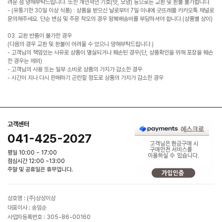
려운 점 양해부탁드립니다. 또한 개인적인 기호(맛, 모양) 등으로는 교환 및 환불 불가합니다.
- (유통기한 30일 이상 식품) : 상품을 받으신 날로부터 7일 이내에 굿뜨래몰 카카오톡 채널로
문의해주세요. 단순 변심 및 주문 착오의 경우 왕복배송비를 부담하셔야 합니다.(상품별 상이)
03. 교환 반품이 불가한 경우
(다음의 경우 교환 및 환불이 어려울 수 있으니 양해부탁드립니다.)
- 고객님의 책임있는 사유로 상품이 멸실되거나 훼손된 경우(단, 상품확인을 위해 포장을 훼손
한 경우는 제외)
- 고객님의 사용 또는 일부 소비로 상품의 가치가 감소한 경우
- 시간이 지나 다시 판매하기 곤란할 정도로 상품의 가치가 감소한 경우
고객센터
041-425-2027
평일 10:00 ~ 17:00
점심시간 12:00 ~13:00
주말 및 공휴일은 휴무입니다.
상호명 : (주)상상이상
대표이사 : 송임순
사업자등록번호 : 305-86-00160