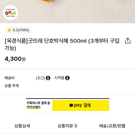
0.0(리뷰0)
[옥경식품]굿뜨래 단호박식혜 500ml (3개부터 구입
가능)
4,300
원
배송비
(조건)
지역별
상품 무게
상품상세
상품리뷰 0
배송/교환/반품