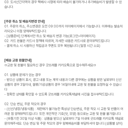
03. 도서산간지역의 경우 택배사 사정에 따라 배송이 불가하거나 추가배송비가 발생할 수 있
습니다.
[주문 취소 및 배송지변경 안내]
01. 주문의 취소, 주소변경은 오전 09:00까지 마이페이지에서 가능합니다. 이후에는 발송처
리되오니 이점 양해부탁드립니다.
- [상품준비] 단계에서만 취소 및 배송지 변경 가능(로그인>마이페이지)
02. 카드 환불은 카드사 정책에 따르며, 자세한 내용은 카드사로 문의부탁드립니다.
- 결제 취소 시 사용하신 적립금과 쿠폰도 모두 복원됩니다.(일정 시간 소요)
[배송 교환 환불안내]
ㅁ교환 및 환불이 필요하신 경우 굿뜨래몰 카카오톡으로 접수해주세요ㅁ
01. 상품에 문제가 있는 경우
- 받으신 상품이 표시, 광고 내용 또는 계약 내용과 다른 경우에는 상품을 받은 날로부터 신선
상품의 경우 3일이내, 쌀류/가공상품의 경우 14일이내에 교환 및 환불을 요청하실 수 있습니
다
- 정확한 상태를 확인할 수 있도록 굿뜨래몰 카카오톡채널에 사진을 접수부탁드립니다.
02. 단순 변심, 주문 착오의 경우
- (신선/냉장/냉동식품) : 재판매가 불가능한 특성상 단순변심, 주문 착오 시 교환 및 반품이 어
려운 점 양해부탁드립니다. 또한 개인적인 기호(맛, 모양) 등으로는 교환 및 환불 불가합니다.
- (유통기한 30일 이상 식품) : 상품을 받으신 날로부터 7일 이내에 굿뜨래몰 카카오톡 채널로
문의해주세요. 단순 변심 및 주문 착오의 경우 왕복배송비를 부담하셔야 합니다.(상품별 상이)