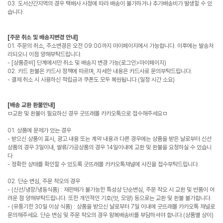
03. 도서산간지역의 경우 택배사 사정에 따라 배송이 불가하거나 추가배송비가 발생할 수 있
습니다.
[주문 취소 및 배송지변경 안내]
01. 주문의 취소, 주소변경은 오전 09:00까지 마이페이지에서 가능합니다. 이후에는 발송처
리되오니 이점 양해부탁드립니다.
- [상품준비] 단계에서만 취소 및 배송지 변경 가능(로그인>마이페이지)
02. 카드 환불은 카드사 정책에 따르며, 자세한 내용은 카드사로 문의부탁드립니다.
- 결제 취소 시 사용하신 적립금과 쿠폰도 모두 복원됩니다.(일정 시간 소요)
[배송 교환 환불안내]
ㅁ교환 및 환불이 필요하신 경우 굿뜨래몰 카카오톡으로 접수해주세요ㅁ
01. 상품에 문제가 있는 경우
- 받으신 상품이 표시, 광고 내용 또는 계약 내용과 다른 경우에는 상품을 받은 날로부터 신선
상품의 경우 3일이내, 쌀류/가공상품의 경우 14일이내에 교환 및 환불을 요청하실 수 있습니
다
- 정확한 상태를 확인할 수 있도록 굿뜨래몰 카카오톡채널에 사진을 접수부탁드립니다.
02. 단순 변심, 주문 착오의 경우
- (신선/냉장/냉동식품) : 재판매가 불가능한 특성상 단순변심, 주문 착오 시 교환 및 반품이 어
려운 점 양해부탁드립니다. 또한 개인적인 기호(맛, 모양) 등으로는 교환 및 환불 불가합니다.
- (유통기한 30일 이상 식품) : 상품을 받으신 날로부터 7일 이내에 굿뜨래몰 카카오톡 채널로
문의해주세요. 단순 변심 및 주문 착오의 경우 왕복배송비를 부담하셔야 합니다.(상품별 상이)